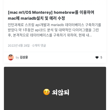
[mac m1/OS Monterey] homebrew를 이용하여
mac에 mariadb설치 및 에러 수정
인턴과제로 스프링 api개발과 mariadb 데이터베이스 구축하기를
받았다.약 1주동안 api코드 분석 및 대략적인 다이어그램을 그린
후, 본격적으로 데이터베이스를 구축하기 위하여, 현재 내
macbook에 mariaDB 설치를 시도하였다.그러나...이 과정에서
무수한
...
2022년 6월 28일
·
0
개의 댓글
by
김상윤
5