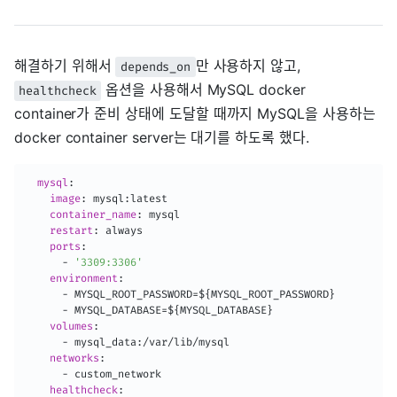
해결하기 위해서
만 사용하지 않고,
depends_on
옵션을 사용해서 MySQL docker
healthcheck
container가 준비 상태에 도달할 때까지 MySQL을 사용하는
docker container server는 대기를 하도록 했다.
mysql
:
image
:
 mysql
:
latest

container_name
:
 mysql

restart
:
 always

ports
:
-
'3309:3306'
environment
:
-
 MYSQL_ROOT_PASSWORD=$
{
MYSQL_ROOT_PASSWORD
}
-
 MYSQL_DATABASE=$
{
MYSQL_DATABASE
}
volumes
:
-
 mysql_data
:
/var/lib/mysql

networks
:
-
 custom_network

healthcheck
: