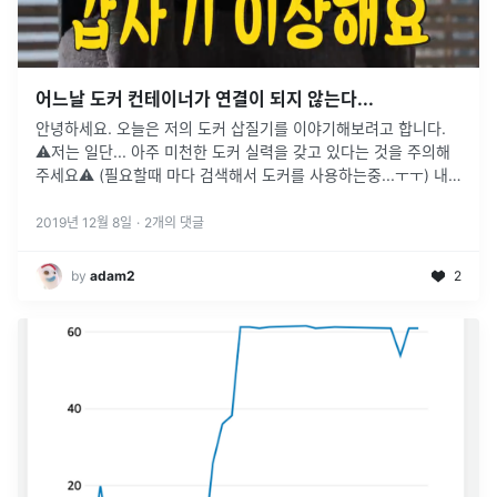
어느날 도커 컨테이너가 연결이 되지 않는다...
안녕하세요. 오늘은 저의 도커 삽질기를 이야기해보려고 합니다.
⚠저는 일단... 아주 미천한 도커 실력을 갖고 있다는 것을 주의해
주세요⚠ (필요할때 마다 검색해서 도커를 사용하는중...ㅜㅜ) 내
가 직면한 상황 kibana와 elasticsearch를 컨테이너화하여 아주
잘 사용하고 있었다!!!! 그렇게 평화로운 시절을 보내던 와중, 컨테
2019년 12월 8일
·
2
개의 댓글
이너가 돌아가는 ...
by
adam2
2