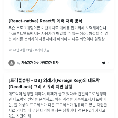
[React-native] React의 에러 처리 방식
무슨 프로그래밍이든 마찬가지로 에러를 잡기위해 노력해야합니
다.프론트엔드에서는 사용자가 해결할 수 있는 에러, 해결할 수 없
는 에러를 분리하여 사용자에게 에러마다 다른 화면이나 알림창을
보여줘야 합니다.에러 메시지가 명확하고 사용자 친화적이면 사용
자는 문제를 빠르게 이해
...
2024년 4월 21일
·
0
개의 댓글
by
기술자가 아닌 개발자가 되자
3
[트러블슈팅 - DB] 외래키(Foreign Key)와 데드락
(DeadLock) 그리고 쿼리 지연 실행
데드락이 발생할 때마다, 페페가 울고 있다😢 간헐적으로 발생하
던 데드락의 원인을 분석하고, 해결 과정을 기록해보자.데드락이
란, 둘 이상의 프로세스가 다른 프로세스가 점유하고 있는 자원을
서로 기다릴 때 무한 대기에 빠지는 상황이다.P1은 P2가 가지고
있는 자원이 해
...