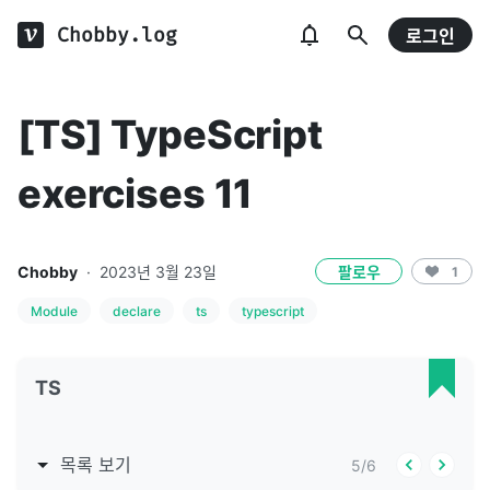
Chobby.log
로그인
[TS] TypeScript
exercises 11
Chobby
·
2023년 3월 23일
팔로우
1
Module
declare
ts
typescript
TS
목록 보기
5
/
6