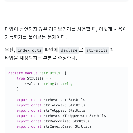
타입이 선언되지 않은 라이브러리를 사용할 때, 어떻게 사용이
가능한가를 물어보는 문제이다.
우선,
파일에
로
의
index.d.ts
declare
str-utils
타입을 재정의하는 부분을 수정한다.
declare
module
'str-utils'
{
type
 StrUtils 
=
{
(
value
:
string
)
:
string
}
export
const
 strReverse
:
 StrUtils

export
const
 strToLower
:
 StrUtils

export
const
 strToUpper
:
 StrUtils

export
const
 strRevestrToUpperrse
:
 StrUtils

export
const
 strRandomize
:
 StrUtils

export
const
 strInvertCase
:
 StrUtils
