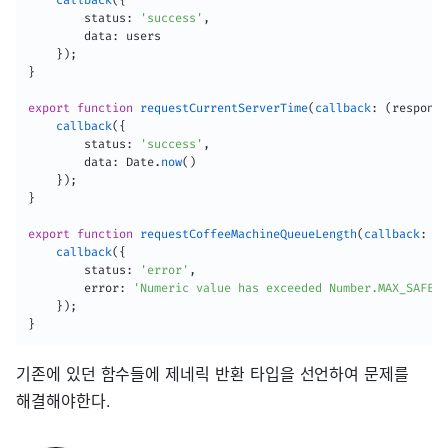
callback
(
{
        status
:
'success'
,
        data
:
 users

}
)
;
}
export
function
requestCurrentServerTime
(
callback
:
(
response
callback
(
{
        status
:
'success'
,
        data
:
 Date
.
now
(
)
}
)
;
}
export
function
requestCoffeeMachineQueueLength
(
callback
:
(
r
callback
(
{
        status
:
'error'
,
        error
:
'Numeric value has exceeded Number.MAX_SAFE_I
}
)
;
}
기존에 있던 함수들에 제네릭 반환 타입을 선언하여 문제를
해결해야한다.