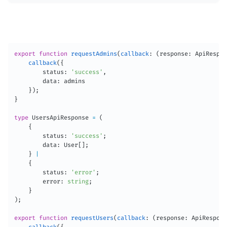
export
function
requestAdmins
(
callback
:
(
response
:
 ApiRespon
callback
(
{
        status
:
'success'
,
        data
:
 admins

}
)
;
}
type
 UsersApiResponse 
=
(
{
        status
:
'success'
;
        data
:
 User
[
]
;
}
|
{
        status
:
'error'
;
        error
:
string
;
}
)
;
export
function
requestUsers
(
callback
:
(
response
:
 ApiRespons