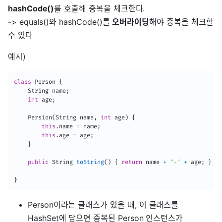
hashCode()
를 호출해 중복을 체크한다.
-> equals()와 hashCode()를
오버라이딩
해야 중복을 체크할
수 있다
예시)
class
Person
{
String
 name
;
int
 age
;
Persion
(
String
 name
,
int
 age
)
{
this
.
name 
=
 name
;
this
.
age 
=
 age
;
}
public
String
toString
(
)
{
return
 name 
+
"-"
+
 age
;
}
}
Person이라는 클래스가 있을 때, 이 클래스를
HashSet에 담으면 중복된 Person 인스턴스가