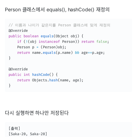
Person 클래스에서 equals(), hashCode() 재정의
// 이름과 나이가 같은지를 Person 클래스에 맞게 재정의
@Override
public
boolean
equals
(
Object
 obj
)
{
if
(
!
(
obj 
instanceof
Person
)
)
return
false
;
Person
 p 
=
(
Person
)
obj
;
return
 name
.
equals
(
p
.
name
)
&&
 age
==
p
.
age
;
}
@Override
public
int
hashCode
(
)
{
return
Objects
.
hash
(
name
,
 age
)
;
}
다시 실행하면 하나만 저장된다
[출력]

[Saka-20, Saka-20]