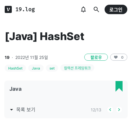
19.log
로그인
[Java] HashSet
19
·
2022년 11월 25일
팔로우
0
HashSet
Java
set
컬렉션 프레임워크
Java
목록 보기
12
/
13