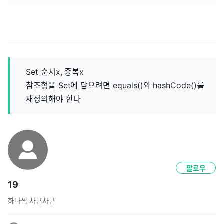
Set 순서x, 중복x
참조형을 Set에 담으려면 equals()와 hashCode()를
재정의해야 한다
팔로우
19
하나씩 차근차근