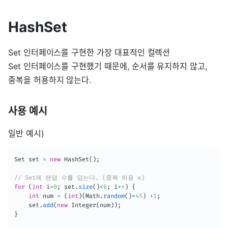
HashSet
Set 인터페이스를 구현한 가장 대표적인 컬렉션
Set 인터페이스를 구현했기 때문에, 순서를 유지하지 않고,
중복을 허용하지 않는다.
사용 예시
일반 예시)
Set
 set 
=
new
HashSet
(
)
;
// Set에 랜덤 수를 담는다. (중복 허용 x)
for
(
int
 i
=
0
;
 set
.
size
(
)
<
6
;
 i
++
)
{
int
 num 
=
(
int
)
(
Math
.
random
(
)
*
45
)
+
1
;
    set
.
add
(
new
Integer
(
num
)
)
;
}