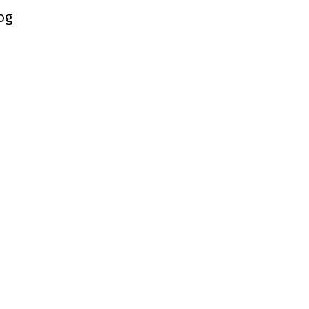
og
og