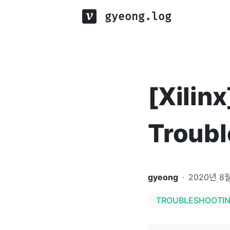
gyeong.log
[Xilin
Troubl
gyeong
·
2020년 8
TROUBLESHOOTI