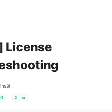
x] License
eshooting
월 19일
NG
Xilinx