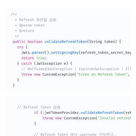
/**

   * Refresh 토큰을 검증

   * @param token

   * @return

   */
public
boolean
validateRefreshToken
(
String
 token
)
{
try
{
Jwts
.
parser
(
)
.
setSigningKey
(
refresh_token_secret_key
)
.
return
true
;
}
catch
(
JwtException
 e
)
{
// MalformedJwtException | ExpiredJwtException | Illeg
throw
new
CustomException
(
"Error on Refresh Token"
,
Ht
}
}
// Refresh Token 검증
if
(
!
jwtTokenProvider
.
validateRefreshToken
(
refre
throw
new
CustomException
(
"Invalid refresh t
}
// Refresh Token 에서 username 가져온다.