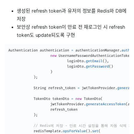
생성된 refresh token과 유저의 정보를 Redis와 DB에
저장
보안상 refresh token이 만료 전 재로그인 시 refresh
token도 update되도록 구현
Authentication
 authentication 
=
 authenticationManager
.
authen
new
UsernamePasswordAuthenticationToken
(
                            loginDto
.
getEmail
(
)
,
                            loginDto
.
getPassword
(
)
)
)
;
String
 refresh_token 
=
 jwtTokenProvider
.
generate
TokenDto
 tokenDto 
=
new
TokenDto
(
                    jwtTokenProvider
.
generateAccessToken
(
aut
                    refresh_token

)
;
// Redis에 저장 - 만료 시간 설정을 통해 자동 삭제 처
            redisTemplate
.
opsForValue
(
)
.
set
(