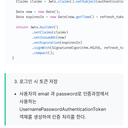
Claims
 claims 
=
Jwts
.
claims
(
)
.
setSubject
(
authentication
.
Date
 now 
=
new
Date
(
)
;
Date
 expiresIn 
=
new
Date
(
now
.
getTime
(
)
+
 refresh_token
return
Jwts
.
builder
(
)
.
setClaims
(
claims
)
.
setIssuedAt
(
now
)
.
setExpiration
(
expiresIn
)
.
signWith
(
SignatureAlgorithm
.
HS256
,
 refresh_toke
.
compact
(
)
;
}
로그인 시 토큰 저장
사용자의 email 과 password로 인증과정에서
사용하는
UsernamePasswordAuthenticationToken
객체를 생성하여 인증 처리를 한다.