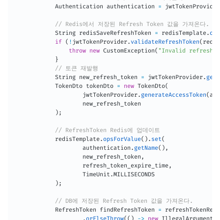
Authentication
 authentication 
=
 jwtTokenProvider
// Redis에서 저장된 Refresh Token 값을 가져온다.
String
 redisSaveRefreshToken 
=
 redisTemplate
.
ops
if
(
!
jwtTokenProvider
.
validateRefreshToken
(
redis
throw
new
CustomException
(
"Invalid refresh t
}
// 토큰 재발행
String
 new_refresh_token 
=
 jwtTokenProvider
.
gene
TokenDto
 tokenDto 
=
new
TokenDto
(
                    jwtTokenProvider
.
generateAccessToken
(
aut
                    new_refresh_token

)
;
// RefreshToken Redis에 업데이트
            redisTemplate
.
opsForValue
(
)
.
set
(
                    authentication
.
getName
(
)
,
                    new_refresh_token
,
                    refresh_token_expire_time
,
TimeUnit
.
MILLISECONDS

)
;
// DB에 저장된 Refresh Token 값을 가져온다.
RefreshToken
 findRefreshToken 
=
 refreshTokenRepo
.
orElseThrow
(
(
)
->
new
IllegalArgumentEx