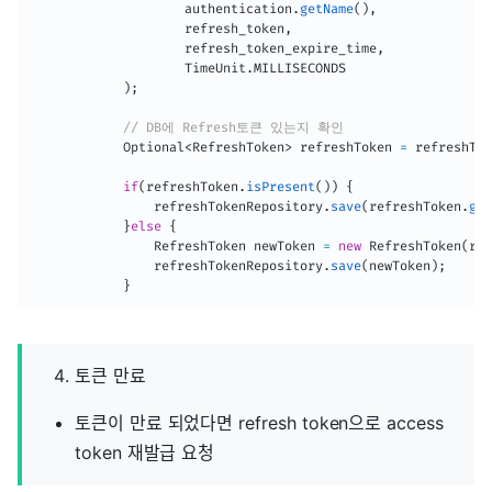
                    authentication
.
getName
(
)
,
                    refresh_token
,
                    refresh_token_expire_time
,
TimeUnit
.
MILLISECONDS

)
;
// DB에 Refresh토큰 있는지 확인
Optional
<
RefreshToken
>
 refreshToken 
=
 refreshTok
if
(
refreshToken
.
isPresent
(
)
)
{
                refreshTokenRepository
.
save
(
refreshToken
.
get
}
else
{
RefreshToken
 newToken 
=
new
RefreshToken
(
ref
                refreshTokenRepository
.
save
(
newToken
)
;
}
토큰 만료
토큰이 만료 되었다면 refresh token으로 access
token 재발급 요청