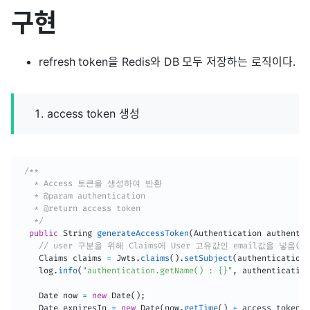
구현
refresh token을 Redis와 DB 모두 저장하는 로직이다.
access token 생성
/**

   * Access 토큰을 생성하여 반환

   * @param authentication

   * @return access token

   */
public
String
generateAccessToken
(
Authentication
 authentic
// user 구분을 위해 Claims에 User 고유값인 email값을 넣음(Use
Claims
 claims 
=
Jwts
.
claims
(
)
.
setSubject
(
authentication
.
    log
.
info
(
"authentication.getName() : {}"
,
 authentication
Date
 now 
=
new
Date
(
)
;
Date
 expiresIn 
=
new
Date
(
now
.
getTime
(
)
+
 access_token_e