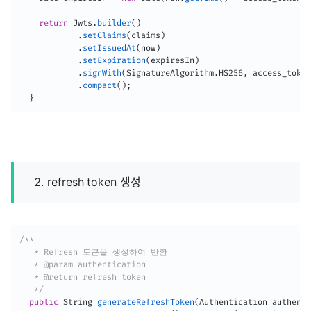
return
Jwts
.
builder
(
)
.
setClaims
(
claims
)
.
setIssuedAt
(
now
)
.
setExpiration
(
expiresIn
)
.
signWith
(
SignatureAlgorithm
.
HS256
,
 access_token
.
compact
(
)
;
}
refresh token 생성
/**

   * Refresh 토큰을 생성하여 반환

   * @param authentication

   * @return refresh token

   */
public
String
generateRefreshToken
(
Authentication
 authenti