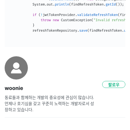
System
.
out
.
println
(
findRefreshToken
.
getId
(
)
)
;
if
(
!
jwtTokenProvider
.
validateRefreshToken
(
findR
throw
new
CustomException
(
"Invalid refresh t
}
            refreshTokenRepository
.
save
(
findRefreshToken
.
upd
팔로우
woonie
동료들과 함께하는 개발의 중요성에 관심이 많습니다. 
언제나 호기심을 갖고 꾸준히 노력하는 개발자로서 성
장하고 있습니다.