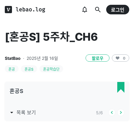
lebao.log
로그인
[혼공S] 5주차_CH6
StatBao
·
2025년 2월 16일
팔로우
0
혼공
혼공S
혼공학습단
혼공S
목록 보기
5
/
6