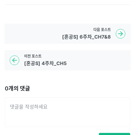
다음
포스트
[혼공S] 6주차_CH7&8
이전
포스트
[혼공S] 4주차_CH5
0
개의 댓글