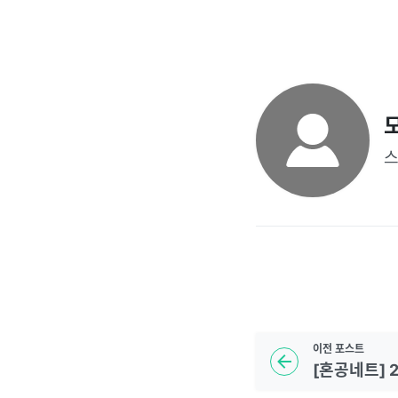
스
이전
포스트
[혼공네트] 