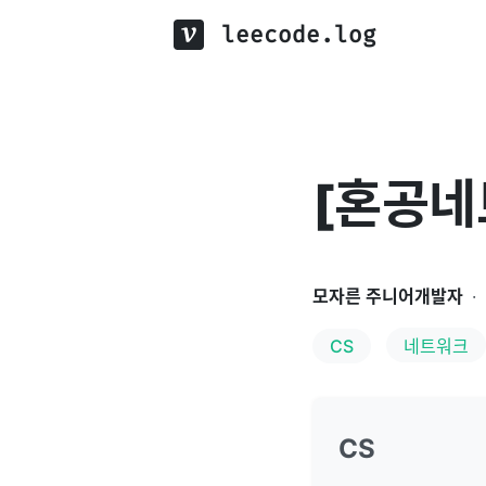
leecode.log
[혼공네
모자른 주니어개발자
·
CS
네트워크
CS