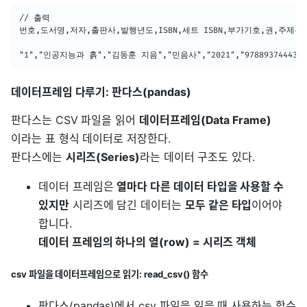
// 출력

번호,도서명,저자,출판사,발행년도,ISBN,세트 ISBN,부가기호,권,주제
"1","인공지능과 흙","김동훈 지음","민음사","2021","9788937444319","
데이터프레임 다루기: 판다스(pandas)
판다스는 CSV 파일을 읽어
데이터프레임(Data Frame)
이라는 표 형식 데이터로 저장한다.
판다스에는
시리즈(Series)
라는 데이터 구조도 있다.
데이터 프레임은
열마다 다른 데이터 타입을 사용할 수
있지만
시리즈에 담긴 데이터는
모두 같은 타입
이어야
합니다.
데이터 프레임의 하나의 열(row) = 시리즈 객체
csv 파일을 데이터프레임으로 읽기: read_csv() 함수
판다스(pandas)에서 csv 파일을 읽을 때 사용하는 함수