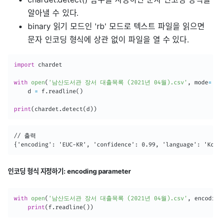
알아낼 수 있다.
binary 읽기 모드인 'rb' 모드로 텍스트 파일을 읽으면
문자 인코딩 형식에 상관 없이 파일을 열 수 있다.
import
 chardet

with
open
(
'남산도서관 장서 대출목록 (2021년 04월).csv'
,
 mode
=
'r
	d 
=
 f
.
readline
(
)
print
(
chardet
.
detect
(
d
)
)
// 출력

{'encoding': 'EUC-KR', 'confidence': 0.99, 'language': 'Kore
인코딩 형식 지정하기: encoding parameter
with
open
(
'남산도서관 장서 대출목록 (2021년 04월).csv'
,
 encodin
print
(
f
.
readline
(
)
)