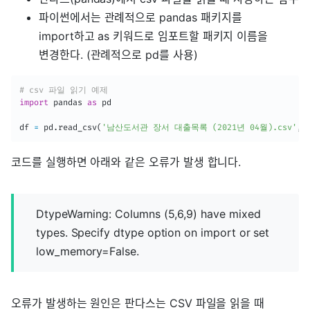
파이썬에서는 관례적으로 pandas 패키지를
import하고 as 키워드로 임포트할 패키지 이름을
변경한다. (관례적으로 pd를 사용)
# csv 파일 읽기 예제
import
 pandas 
as
 pd

df 
=
 pd
.
read_csv
(
'남산도서관 장서 대출목록 (2021년 04월).csv'
,
 
코드를 실행하면 아래와 같은 오류가 발생 합니다.
DtypeWarning: Columns (5,6,9) have mixed
types. Specify dtype option on import or set
low_memory=False.
오류가 발생하는 원인은 판다스는 CSV 파일을 읽을 때