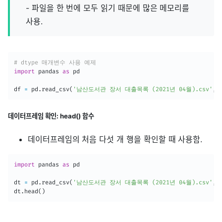
- 파일을 한 번에 모두 읽기 때문에 많은 메모리를
사용.
# dtype 매개변수 사용 예제
import
 pandas 
as
 pd

df 
=
 pd
.
read_csv
(
'남산도서관 장서 대출목록 (2021년 04월).csv'
,
 
데이터프레임 확인: head() 함수
데이터프레임의 처음 다섯 개 행을 확인할 때 사용함.
import
 pandas 
as
 pd

dt 
=
 pd
.
read_csv
(
'남산도서관 장서 대출목록 (2021년 04월).csv'
,
 
dt
.
head
(
)