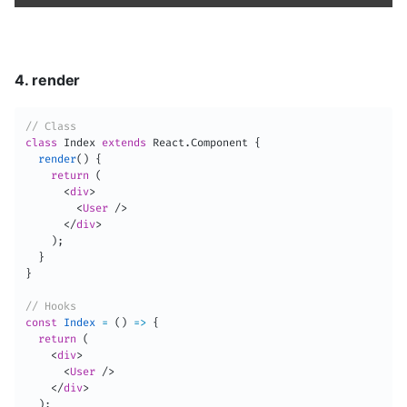
4. render
// Class
class
Index
extends
React
.
Component
{
render
(
)
{
return
(
<
div
>
<
User
/>
</
div
>
)
;
}
}
// Hooks
const
Index
=
(
)
=>
{
return
(
<
div
>
<
User
/>
</
div
>
)
;