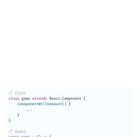
// Class
class
game
extends
React
.
Component
{
coomponentWillUnmount
(
)
{
...
}
}
// Hooks