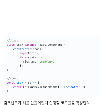
//Class
class
User
extends
React
.
Component
{
constructor
(
props
)
{
super
(
props
)
;
this
.
state 
=
{
          nickname
:
LEEHYUNHO
,
}
;
}
//Hooks
const
User
=
(
)
=>
{
const
[
nickname
,
setNickname
]
=
useState
(
''
)
;
}
컴포넌트가 처음 만들어질때 실행할 코드들을 작성한다.