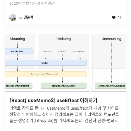
2020년 11월 1일
·
0
개의 댓글
by
권준혁
17
[React] useMemo와 useEffect 이해하기
리액트 강의를 듣다가 useMemo와 useEffect의 개념 및 차이를
정확하게 이해하고 싶어서 정리해보는 글이다.리액트의 컴포넌트
들은 생명주기(Lifecycle)를 가지게 되는데, 간단히 탄생-변화-죽
음 으로 나타낼 수 있다.탄생 : Mount, 화면에 나타나는 것
...