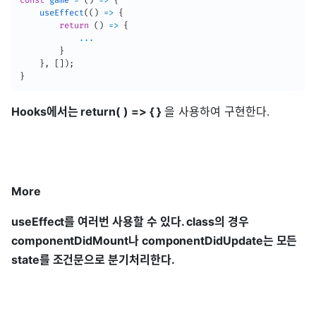
const
game
=
(
)
=>
{
useEffect
(
(
)
=>
{
return
(
)
=>
{
...
}
}
,
[
]
)
;
}
Hooks에서는 return( ) => { }
을 사용하여 구현한다.
More
useEffect를 여러번 사용할 수 있다. class의 경우
componentDidMount나 componentDidUpdate는 모든
state를 조건문으로 분기처리한다.