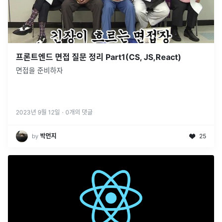
프론트엔드 면접 질문 정리 Part1(CS, JS,React)
면접을 준비하자
2023년 9월 12일
·
0
개의 댓글
by
박먼지
25