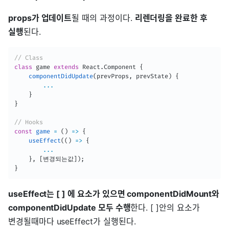
props가 업데이트
될 때의 과정이다.
리렌더링을 완료한 후
실행
된다.
// Class
class
game
extends
React
.
Component
{
componentDidUpdate
(
prevProps
,
 prevState
)
{
...
}
}
// Hooks
const
game
=
(
)
=>
{
useEffect
(
(
)
=>
{
...
}
,
[
변경되는값
]
)
;
}
useEffect는 [ ] 에 요소가 있으면 componentDidMount와
componentDidUpdate 모두 수행
한다. [ ]안의 요소가
변경될때마다 useEffect가 실행된다.