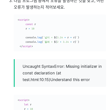
다음 프로그램 중에서 오류를 발생하는 것을 찾고, 어떤
오류가 발생하는지 적어보세요.
<
script
>
const
 r

      r 
=
10
      console
.
log
(
`
넓이 = 
${
3.14
*
 r 
*
 r
}
`
)
      console
.
log
(
`
둘레 = 
${
2
*
3.14
*
 r
}
`
)
</
script
>
Uncaught SyntaxError: Missing initializer in
const declaration (at
test.html:10:15)Understand this error
<
script
>
let
 r

     r 
=
10