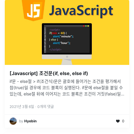
[Javascript] 조건문(if, else, else if)
if문 - else절 > if(조건식)문은 괄호에 들어가는 조건을 평가해서
참(true)일 경우에 코드 블록이 실행된다. if문에 else절을 붙일 수
있는데, else절 뒤에 이어지는 코드 블록은 조건이 거짓(false)일
때 실행된다. else절은 선택 사항이며,
...
2021년 3월 6일
·
0
개의 댓글
by
Hyebin
0