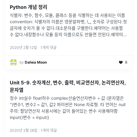
Python 개념 정리
식별자: 변수, 함수, 모듈, 클래스 등을 식별하는 데 사용되는 이름
convention: 식별자의 이름은 영문알파벳, \_, 숫자로 구성된다.첫
글자에 숫자가 올 수 없다.대소문자를 구별한다.예약어는 사용할
수 없다.내장함수나 모듈 등의 이름으로도 만들면 안된다.예약어
...
2020년 2월 12일
·
1
개의 댓글
by
Dahea Moon
6
Unit 5-9. 숫자계산, 변수, 출력, 비교연산자, 논리연산자,
문자열
정수 int실수 float허수 complex산술연산자변수 = 값 (문자열은
'')변수1, 변수2 = 값1, 값2 파이썬은 None 자료형. 타 언어는 null
주의: 할당연산자 사용시에는 값이 들어있는 변수 사용해야함
input()변수 = input()
2020년 2월 28일
·
1
개의 댓글