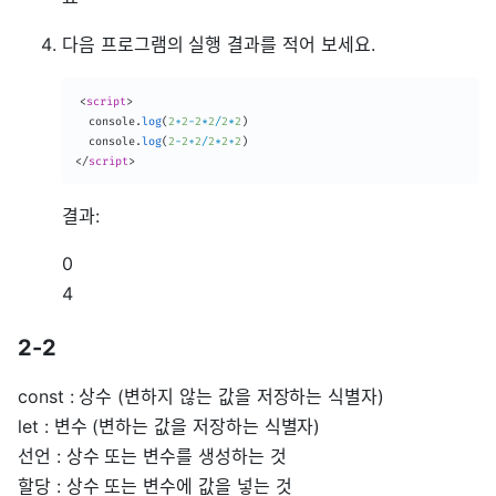
다음 프로그램의 실행 결과를 적어 보세요.
<
script
>
  console
.
log
(
2
+
2
-
2
*
2
/
2
*
2
)
  console
.
log
(
2
-
2
+
2
/
2
*
2
+
2
)
</
script
>
결과:
0
4
2-2
const : 상수 (변하지 않는 값을 저장하는 식별자)
let : 변수 (변하는 값을 저장하는 식별자)
선언 : 상수 또는 변수를 생성하는 것
할당 : 상수 또는 변수에 값을 넣는 것