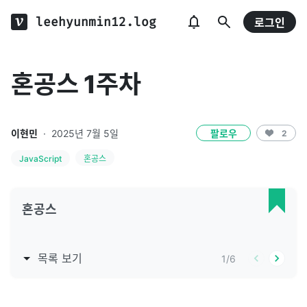
leehyunmin12.log
로그인
혼공스 1주차
이현민
·
2025년 7월 5일
팔로우
2
JavaScript
혼공스
혼공스
목록 보기
1
/
6