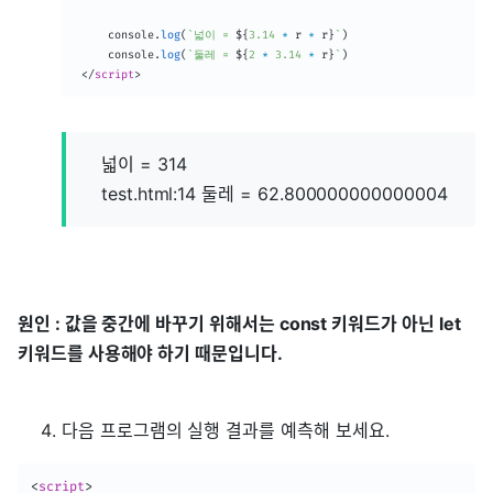
     console
.
log
(
`
넓이 = 
${
3.14
*
 r 
*
 r
}
`
)
     console
.
log
(
`
둘레 = 
${
2
*
3.14
*
 r
}
`
)
</
script
>
넓이 = 314
test.html:14 둘레 = 62.800000000000004
원인 : 값을 중간에 바꾸기 위해서는 const 키워드가 아닌 let
키워드를 사용해야 하기 때문입니다.
다음 프로그램의 실행 결과를 예측해 보세요.
<
script
>