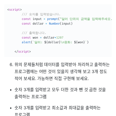
<
script
>
/// 숫자를 입력받습니다.
const
 input 
=
prompt
(
"달러 단위의 금액을 입력해주세요."
)
const
 dollar 
=
Number
(
input
)
/// 출력합니다.
const
 won 
=
 dollar
*
1207
alert
(
`
달러: 
${
dollar
}
\n원화: 
${
won
}
`
)
</
script
>
위의 문제들처럼 데이터를 입력받아 처리하고 출력하는
프로그램에는 어떤 것이 있을지 생각해 보고 3개 정도
적어 보세요. 가능하면 직접 구현해 보세요.
숫자 3개를 입력받고 모두 더한 것과 뺀 것 곱한 것을
출력하는 프로그램
숫자 3개를 입력받고 최소값과 최대값을 출력하는
프로그램