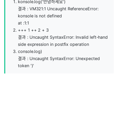
konsole.log('안녕하세요')
결과 : VM321:1 Uncaught ReferenceError:
konsole is not defined
at :1:1
+++ 1 ++ 2 + 3
결과 : Uncaught SyntaxError: Invalid left-hand
side expression in postfix operation
console.log)
결과 : Uncaught SyntaxError: Unexpected
token ')'