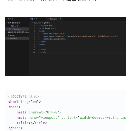
<!DOCTYPE html>
<
html
lang
=
"
en
"
>
<
head
>
<
meta
charset
=
"
UTF-8
"
>
<
meta
name
=
"
viewport
"
content
=
"
width=device-width, initi
<
title
>
</
title
>
</
head
>