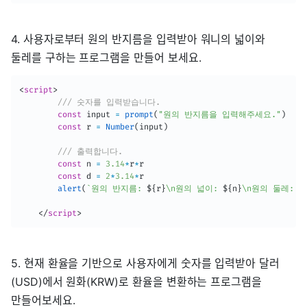
4. 사용자로부터 원의 반지름을 입력받아 워니의 넓이와
둘레를 구하는 프로그램을 만들어 보세요.
<
script
>
/// 숫자를 입력받습니다.
const
 input 
=
prompt
(
"원의 반지름을 입력해주세요."
)
const
 r 
=
Number
(
input
)
/// 출력합니다.
const
 n 
=
3.14
*
r
*
r

const
 d 
=
2
*
3.14
*
r

alert
(
`
원의 반지름: 
${
r
}
\n원의 넓이: 
${
n
}
\n원의 둘레: 
$
</
script
>
5. 현재 환율을 기반으로 사용자에게 숫자를 입력받아 달러
(USD)에서 원화(KRW)로 환율을 변환하는 프로그램을
만들어보세요.