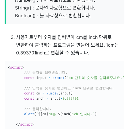
String() : 문자열 자료형으로 변환합니다.
Boolean() : 불 자료형으로 변환합니다.
사용자로부터 숫자를 입력받아 cm를 inch 단위로
변환하여 출력하는 프로그램을 만들어 보세요. 1cm는
0.393701inch로 변환할 수 있습니다.
<
script
>
/// 숫자를 입력받습니다.
const
 input 
=
prompt
(
"cm 단위의 숫자를 입력해주세요."
)
;
/// 입력을 숫자로 변경하고 inch 단위로 변경합니다.
const
 cm 
=
Number
(
input
)
const
 inch 
=
 input
*
0.393701
/// 출력합니다.
alert
(
`
${
cm
}
cm는 
${
inch
}
ich 입니다.
`
)
</
script
>