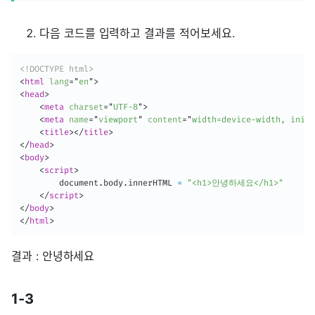
다음 코드를 입력하고 결과를 적어보세요.
<!DOCTYPE html>
<
html
lang
=
"
en
"
>
<
head
>
<
meta
charset
=
"
UTF-8
"
>
<
meta
name
=
"
viewport
"
content
=
"
width=device-width, initi
<
title
>
</
title
>
</
head
>
<
body
>
<
script
>
        document
.
body
.
innerHTML 
=
"<h1>안녕하세요</h1>"
</
script
>
</
body
>
</
html
>
결과 : 안녕하세요
1-3