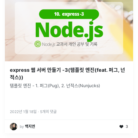
express 웹 서버 만들기 -3(템플릿 엔진(feat. 퍼그, 넌
적스))
템플릿 엔진 - 1. 퍼그(Pug), 2. 넌적스(Nunjucks)
2022년 1월 18일
·
5
개의 댓글
by
백지연
3