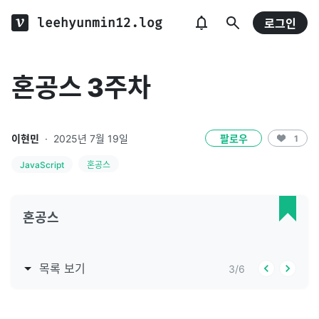
leehyunmin12.log
로그인
혼공스 3주차
이현민
·
2025년 7월 19일
팔로우
1
JavaScript
혼공스
혼공스
목록 보기
3
/
6