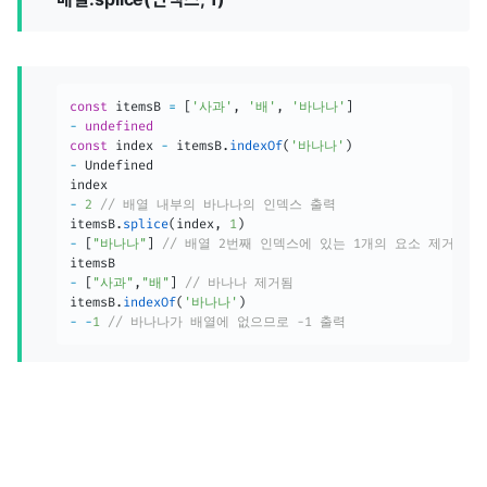
const
 itemsB 
=
[
'사과'
,
'배'
,
'바나나'
]
-
undefined
const
 index 
-
 itemsB
.
indexOf
(
'바나나'
)
-
 Undefined

-
2
// 배열 내부의 바나나의 인덱스 출력
itemsB
.
splice
(
index
,
1
)
-
[
"바나나"
]
// 배열 2번째 인덱스에 있는 1개의 요소 제거
-
[
"사과"
,
"배"
]
// 바나나 제거됨
itemsB
.
indexOf
(
'바나나'
)
-
-
1
// 바나나가 배열에 없으므로 -1 출력