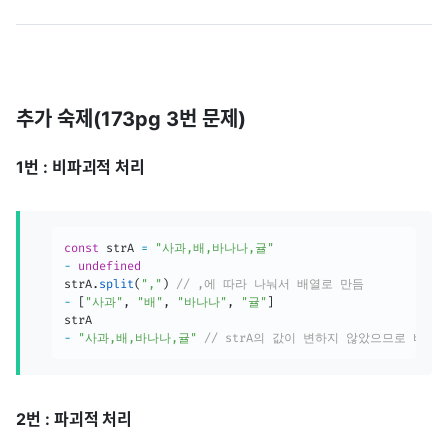
추가 숙제(173pg 3번 문제)
1번 : 비파괴적 처리
const
 strA 
=
"사과,배,바나나,귤"
-
undefined
strA
.
split
(
","
)
// ,에 따라 나눠서 배열로 만듬
-
[
"사과"
,
"배"
,
"바나나"
,
"귤"
]
-
"사과,배,바나나,귤"
// strA의 값이 변하지 않았으므로 비파
2번 : 파괴적 처리