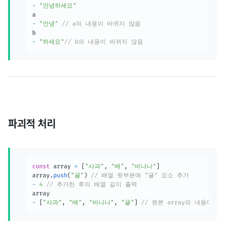
-
"안녕하세요"
-
"안녕"
// a의 내용이 바뀌지 않음
-
"하세요"
// b의 내용이 바뀌지 않음 
파괴적 처리
const
 array 
=
[
"사과"
,
"배"
,
"바나나"
]
array
.
push
(
"귤"
)
// 배열 뒷부분에 "귤" 요소 추가
-
4
// 추가한 후의 배열 길이 출력
-
[
"사과"
,
"배"
,
"바나나"
,
"귤"
]
// 원본 array의 내용이 바