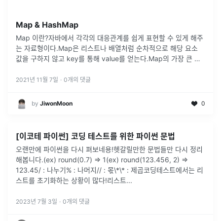
Map & HashMap
Map 이란?자바에서 각각의 대응관계를 쉽게 표현할 수 있게 해주
는 자료형이다.Map은 리스트나 배열처럼 순차적으로 해당 요소
값을 구하지 않고 key를 통해 value를 얻는다.Map의 가장 큰 특
징이라면 key로 value를 얻어낸다는 점이다. name란 단어의
뜻
...
2021년 11월 7일
·
0
개의 댓글
by
JiwonMoon
0
[이코테 파이썬] 코딩 테스트를 위한 파이썬 문법
오랜만에 파이썬을 다시 펴보네용!헷갈릴만한 문법들만 다시 정리
해봅니다.(ex) round(0.7) => 1(ex) round(123.456, 2) =>
123.45/ : 나누기% : 나머지// : 몫\*\* : 제곱코딩테스트에서는 리
스트를 초기화하는 상황이 많다!리스트
...
2023년 7월 3일
·
0
개의 댓글