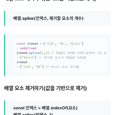
배열.splice(인덱스, 제거할 요소의 개수)
const
 itemsA 
=
[
'사과'
,
'배'
,
'바나나'
]
-
undefined
itemsA
.
splice
(
2
,
1
)
// 배열의 2번째 인덱스로부터 1개 요소 
-
[
"바나나"
]
// 제거된 요소가 배열로 리턴됨
-
[
"사과"
,
"배"
]
// 바나나 요소 제거됨
배열 요소 제거하기(값을 기반으로 제거)
const 인덱스 = 배열.indexOf(요소)
배열.splice(인덱스, 1)