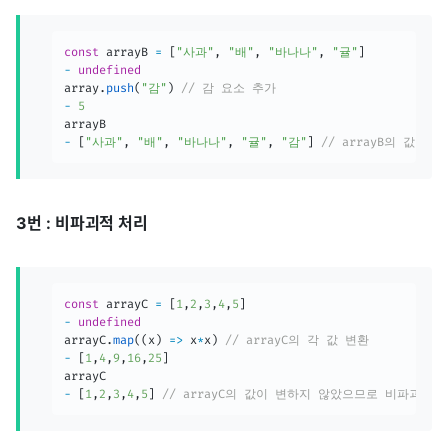
const
 arrayB 
=
[
"사과"
,
"배"
,
"바나나"
,
"귤"
]
-
undefined
array
.
push
(
"감"
)
// 감 요소 추가
-
5
-
[
"사과"
,
"배"
,
"바나나"
,
"귤"
,
"감"
]
// arrayB의 값이
3번 : 비파괴적 처리
const
 arrayC 
=
[
1
,
2
,
3
,
4
,
5
]
-
undefined
arrayC
.
map
(
(
x
)
=>
 x
*
x
)
// arrayC의 각 값 변환
-
[
1
,
4
,
9
,
16
,
25
]
-
[
1
,
2
,
3
,
4
,
5
]
// arrayC의 값이 변하지 않았으므로 비파괴적 