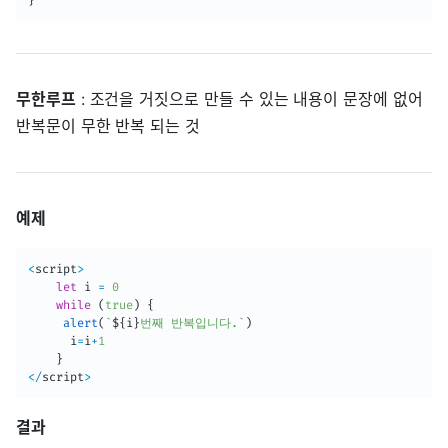
}
무한루프
: 조건을 거짓으로 만들 수 있는 내용이 문장에 없어
반복문이 무한 반복 되는 것
예제
<
script
>
let
 i 
=
0
while
(
true
)
{
alert
(
`
${
i
}
번째 반복입니다.
`
)
      i
=
i
+
1
}
<
/
script
>
결과