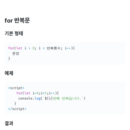
for 반복문
기본 형태
for
(
let
 i 
=
0
;
 i 
<
 반복횟수
;
 i
++
)
{
}
예제
<
script
>
for
(
let
 i
=
0
;
i
<
5
;
i
++
)
{
     console
.
log
(
`
${
i
}
번째 반복입니다.
`
)
}
<
/
script
>
결과