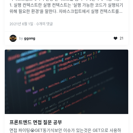
1. 실행 컨텍스트란 실행 컨텍스트는 '실행 가능한 코드가 실행되기
위해 필요한 환경'을 말한다. 자바스크립트에서 실행 컨텍스트를
만들 수 있는 방법은 아래 케이스들이다. > - 전역 코드 : 전역 영
역
...
2021년 6월 1일
·
0
개의 댓글
by
ggong
21
프론트엔드 면접 질문 공부
면접 파이팅😭GET동기식보안 이슈가 있는것은 GET으로 사용하