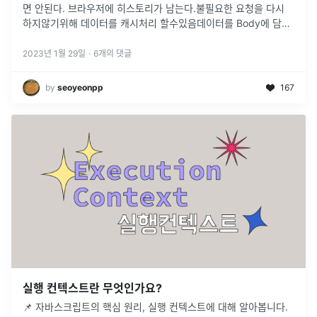
면 안된다. 브라우저에 히스토리가 남는다.불필요한 요청을 다시
하지않기위해 데이터를 캐시처리 할수있음데이터를 Body에 담지
않고, 쿼리스트링을 통해 전송길이 제한이 있다.POST비동기식등
록하는 액션, 로그
...
2023년 1월 29일
·
6
개의 댓글
by
seoyeonpp
167
실행 컨텍스트란 무엇인가요?
📌 자바스크립트의 핵심 원리, 실행 컨텍스트에 대해 알아봅니다.