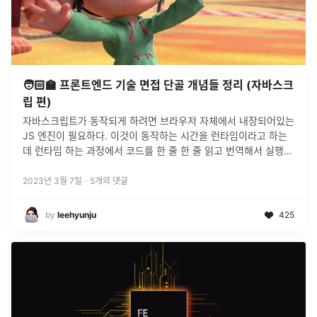
🧑🏻‍🏫 프론트엔드 기술 면접 단골 개념들 정리 (자바스크
립 편)
자바스크립트가 동작되게 하려면 브라우저 자체에서 내장되어있는
JS 엔진이 필요하다. 이것이 동작하는 시간을 런타임이라고 하는
데 런타임 하는 과정에서 코드를 한 줄 한 줄 읽고 번역해서 실행을
해주는 것이 인터프리터 라고 한다.자바스크립트는 가볍고 인터프
리터를 이용해서
...
2023년 3월 7일
·
5
개의 댓글
by
leehyunju
425