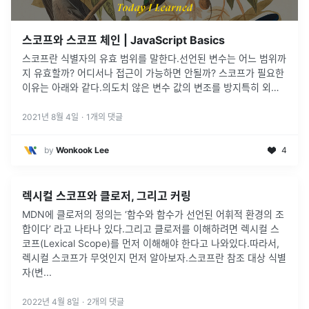
스코프와 스코프 체인 | JavaScript Basics
스코프란 식별자의 유효 범위를 말한다.선언된 변수는 어느 범위까
지 유효할까? 어디서나 접근이 가능하면 안될까? 스코프가 필요한
이유는 아래와 같다.의도치 않은 변수 값의 변조를 방지특히 외부
API 라이브러리와 연동하여 사용할 때 같은 변수명끼리 충돌이 생
기는 것을 방
...
2021년 8월 4일
·
1
개의 댓글
by
Wonkook Lee
4
렉시컬 스코프와 클로저, 그리고 커링
MDN에 클로저의 정의는 ‘함수와 함수가 선언된 어휘적 환경의 조
합이다’ 라고 나타나 있다.그리고 클로저를 이해하려면 렉시컬 스
코프(Lexical Scope)를 먼저 이해해야 한다고 나와있다.따라서,
렉시컬 스코프가 무엇인지 먼저 알아보자.스코프란 참조 대상 식별
자(변
...
2022년 4월 8일
·
2
개의 댓글