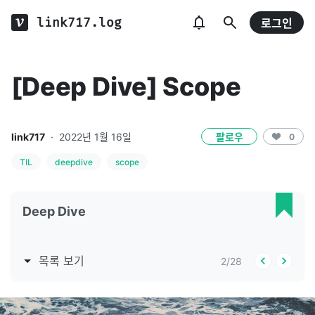
link717.log
로그인
[Deep Dive] Scope
link717
·
2022년 1월 16일
팔로우
0
TIL
deepdive
scope
Deep Dive
목록 보기
2
/
28