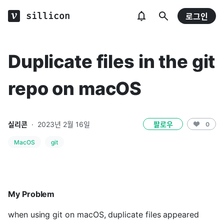
sillicon
로그인
Duplicate files in the git
repo on macOS
실리콘
·
2023년 2월 16일
팔로우
0
MacOS
git
My Problem
when using git on macOS, duplicate files appeared