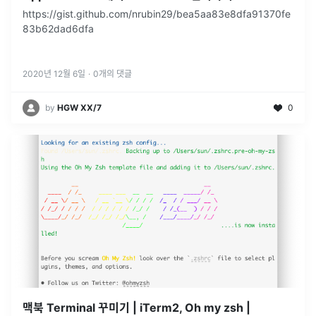
https://gist.github.com/nrubin29/bea5aa83e8dfa91370fe
83b62dad6dfa
2020년 12월 6일
·
0
개의 댓글
by
HGW XX/7
0
맥북 Terminal 꾸미기 | iTerm2, Oh my zsh |