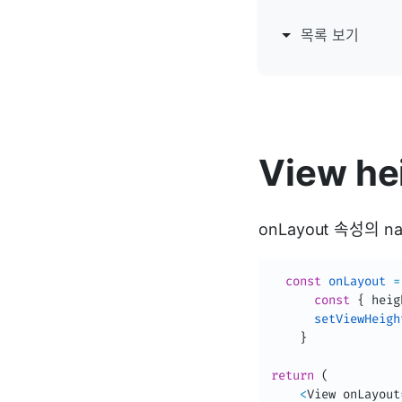
목록 보기
View he
onLayout 속성의 n
const
onLayout
=
const
{
 heig
setViewHeigh
}
return
(
<
View onLayout