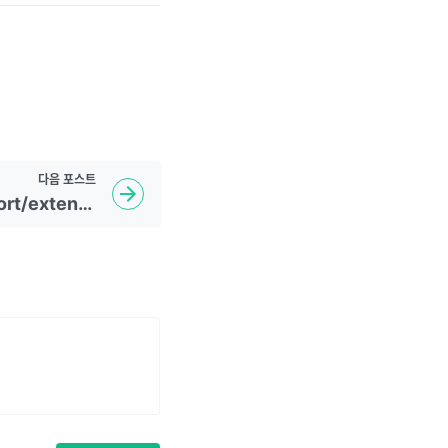
다음
포스트
TIL: eslint | rules import/extensions - 221102