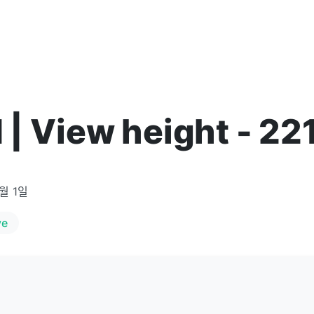
N | View height - 22
1월 1일
ve