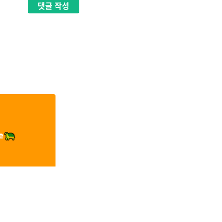
댓글
작성
[TIL] React Native-FlatList, SectionList
List (key는