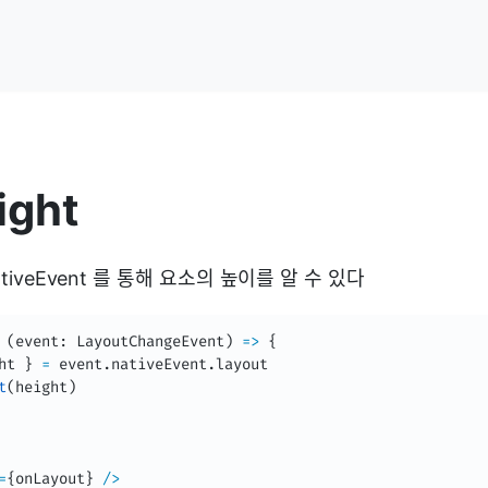
ight
ativeEvent 를 통해 요소의 높이를 알 수 있다
(
event
:
 LayoutChangeEvent
)
=>
{
ht 
}
=
 event
.
nativeEvent
.
layout

t
(
height
)
=
{
onLayout
}
/
>