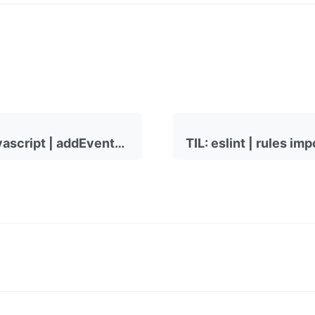
TIL: RN, Javascript | addEventListener into Promise for Keyboard height - 221031