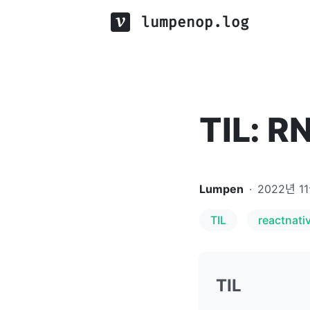
lumpenop.log
TIL: R
Lumpen
·
2022년 1
TIL
reactnati
TIL