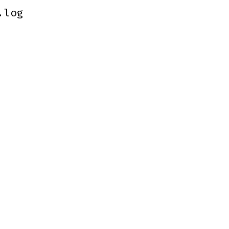
.log
.log