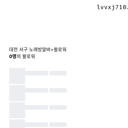
lvvxj710
lvvxj710
대전 서구 노래방알바
>
팔로워
0
명
의 팔로워