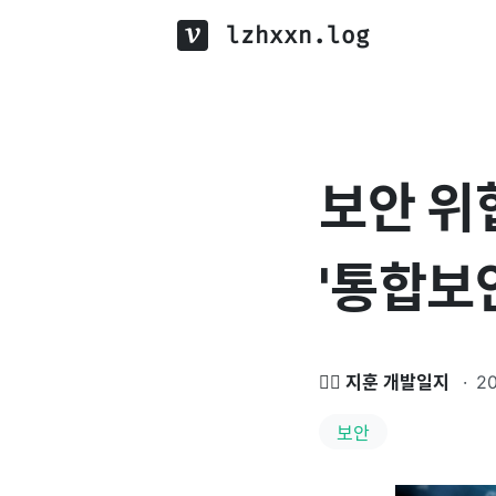
lzhxxn.log
보안 위
'통합보
🏃‍♂️ 지훈 개발일지
·
2
보안