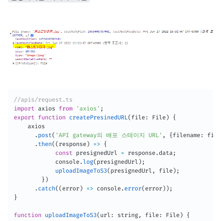
//apis/request.ts
import
 axios 
from
'axios'
;
export
function
createPresinedURL
(
file
:
 File
)
{
    axios

.
post
(
'API gateway의 배포 스테이지 URL'
,
{
filename
:
 file
.
then
(
(
response
)
=>
{
const
 presignedUrl 
=
 response
.
data
;
            console
.
log
(
presignedUrl
)
;
uploadImageToS3
(
presignedUrl
,
 file
)
;
}
)
.
catch
(
(
error
)
=>
 console
.
error
(
error
)
)
;
}
function
uploadImageToS3
(
url
:
 string
,
 file
:
 File
)
{