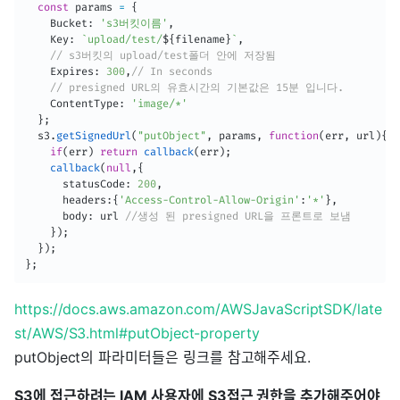
const
 params 
=
{
    Bucket
:
's3버킷이름'
,
    Key
:
`
upload/test/
${
filename
}
`
,
// s3버킷의 upload/test폴더 안에 저장됨
    Expires
:
300
,
// In seconds
// presigned URL의 유효시간의 기본값은 15분 입니다.
    ContentType
:
'image/*'
}
;
  s3
.
getSignedUrl
(
"putObject"
,
 params
,
function
(
err
,
 url
)
{
if
(
err
)
return
callback
(
err
)
;
callback
(
null
,
{
      statusCode
:
200
,
      headers
:
{
'Access-Control-Allow-Origin'
:
'*'
}
,
      body
:
 url 
//생성 된 presigned URL을 프론트로 보냄
}
)
;
}
)
;
}
;
https://docs.aws.amazon.com/AWSJavaScriptSDK/late
st/AWS/S3.html#putObject-property
putObject의 파라미터들은 링크를 참고해주세요.
S3에 접근하려는 IAM 사용자에 S3접근 권한을 추가해주어야