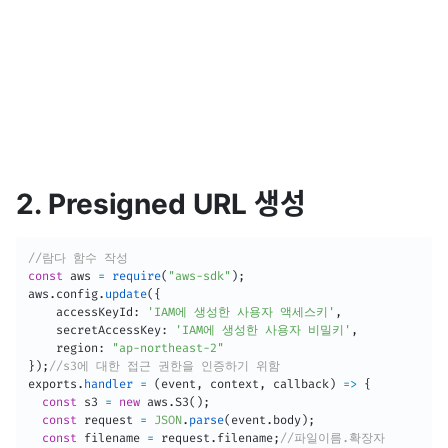
2. Presigned URL 생성
//람다 함수 작성
const
 aws 
=
require
(
"aws-sdk"
)
;
aws
.
config
.
update
(
{
    accessKeyId
:
'IAM에 생성한 사용자 액세스키'
,
    secretAccessKey
:
'IAM에 생성한 사용자 비밀키'
,
    region
:
"ap-northeast-2"
}
)
;
//s3에 대한 접근 권한을 인증하기 위함
exports
.
handler
=
(
event
,
 context
,
 callback
)
=>
{
const
 s3 
=
new
aws
.
S3
(
)
;
const
 request 
=
JSON
.
parse
(
event
.
body
)
;
const
 filename 
=
 request
.
filename
;
//파일이름.확장자