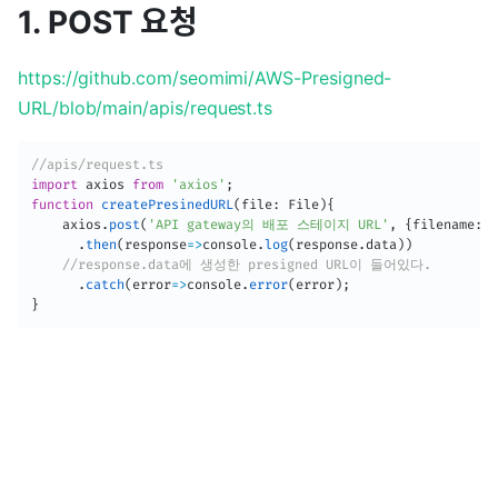
1. POST 요청
https://github.com/seomimi/AWS-Presigned-
URL/blob/main/apis/request.ts
//apis/request.ts
import
 axios 
from
'axios'
;
function
createPresinedURL
(
file
:
 File
)
{
	axios
.
post
(
'API gateway의 배포 스테이지 URL'
,
{
filename
:
fi
.
then
(
response
=>
console
.
log
(
response
.
data
)
)
//response.data에 생성한 presigned URL이 들어있다.
.
catch
(
error
=>
console
.
error
(
error
)
;
}