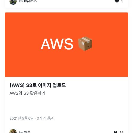
by
hyemin
3
[AWS] S3로 이미지 업로드
AWS의 S3 활용하기
2021년 5월 6일
·
0
개의 댓글
by
채록
16