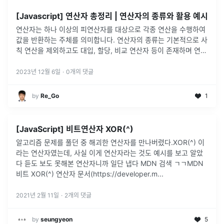
[Javascript] 연산자 총정리 | 연산자의 종류와 활용 예시
연산자는 하나 이상의 피연산자를 대상으로 각종 연산을 수행하여
값을 반환하는 주체를 의미합니다. 연산자의 종류는 기본적으로 사
칙 연산을 제외하고도 대입, 할당, 비교 연산자 등이 존재하며 연산
자들 마다 처리되는 과정에서 기존의 값이 변화하는 '부수 효과
(side eff
...
2023년 12월 6일
·
0
개의 댓글
by
Re_Go
1
[JavaScript] 비트연산자 XOR(^)
알고리즘 문제를 풀던 중 해괴한 연산자를 만나버렸다.XOR(^) 이
라는 연산자였는데, 사실 이게 연산자라는 것도 예시를 보고 알았
다 듣도 보도 못해본 연산자니까 일단 냅다 MDN 검색 ㄱㄱMDN
비트 XOR(^) 연산자 문서(https://developer.m
...
2021년 2월 11일
·
2
개의 댓글
by
seungyeon
5