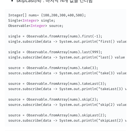
skipLast(N) : 마지막 N개 값을 건너뜀
Integer[] nums= {100,200,300,400,500};

Single
<
Integer
>
 single;

Observable
<
Integer
>
 source;

single = Observable.fromArray(nums).first(-1);

single.subscribe(data -> System.out.println("first() value =
single = Observable.fromArray(nums).last(999);

single.subscribe(data -> System.out.println("last() value = 
source = Observable.fromArray(nums).take(3);

source.subscribe(data -> System.out.println("take(3) value =
source = Observable.fromArray(nums).takeLast(3);

source.subscribe(data -> System.out.println("takeLast(3) val
source = Observable.fromArray(nums).skip(2);

source.subscribe(data -> System.out.println("skip(2) value =
source = Observable.fromArray(nums).skipLast(2);

source.subscribe(data -> System.out.println("skipLast(2) val