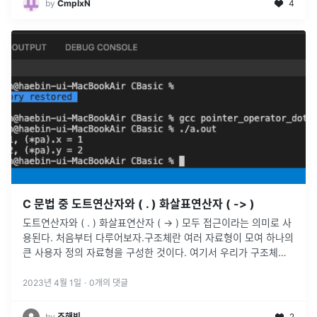
by
CmplxN
4
C 문법 중 도트연산자와 ( . ) 화살표연산자 ( -> )
도트연산자와 ( . ) 화살표연산자 ( -> ) 모두 접근이라는 의미로 사
용된다. 처음부터 다루어보자.구조체란 여러 자료형이 모여 하나의
큰 사용자 정의 자료형을 구성한 것이다. 여기서 우리가 구조체를
정의한다는 것은 어떤 의미일까?바로 Stack 영역에 구조체의 크
기
...
2023년 4월 1일
·
0
개의 댓글
by
조해빈
2