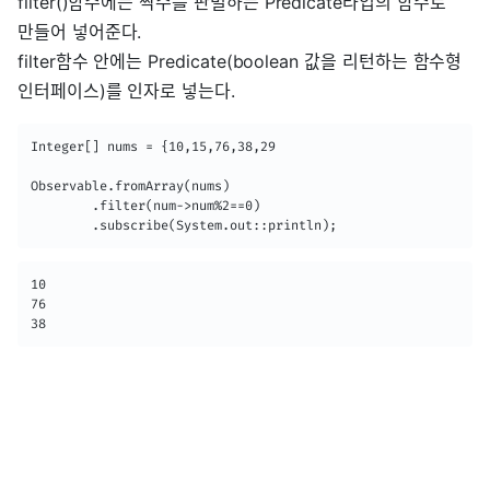
filter()함수에는 짝수를 판별하는 Predicate타입의 함수로
만들어 넣어준다.
filter함수 안에는 Predicate(boolean 값을 리턴하는 함수형
인터페이스)를 인자로 넣는다.
Integer[] nums = {10,15,76,38,29

Observable.fromArray(nums)

        .filter(num->num%2==0)

        .subscribe(System.out::println);
10

76

38