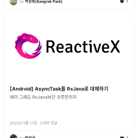
by
박상록(Sangrok Park)
1
[Android] AsyncTask를 RxJava로 대체하기
에이 그래도 RxJava보단 코루틴이지
2022년 5월 17일
·
0
개의 댓글
by
박상군
1