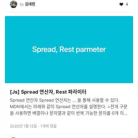
by
김대현
4
[Js] Spread 연산자, Rest 파라미터
Spread 연산자 Spread 연산자는 ... 을 통해 사용할 수 있다.
MDN에서는 아래와 같이 Spread 연산자를 설명한다. >전개 구문
을 사용하면 배열이나 문자열과 같이 반복 가능한 문자를 0개 이상
의 인수 (함수로 호출할 경우) 또는 요소 (배열 리터럴의 경우)로
확장하여, 0개 이상의 키-값의 쌍으로 객체로 확장시킬 수 있습니
2020년 1월 12일
·
1
개의 댓글
다. 솔직히 ...