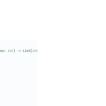
ss
:
int
)
-
>
 List
[
int
]
: