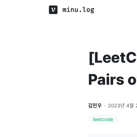
minu.log
[LeetC
Pairs 
김민우
·
2023년 4월 
leetcode