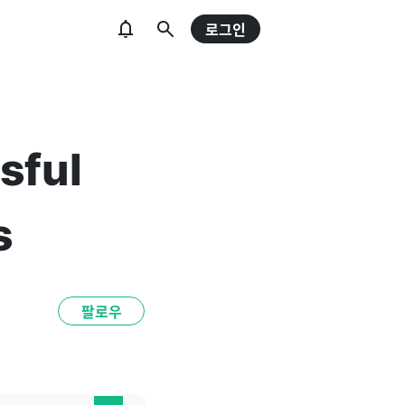
로그인
sful
s
팔로우