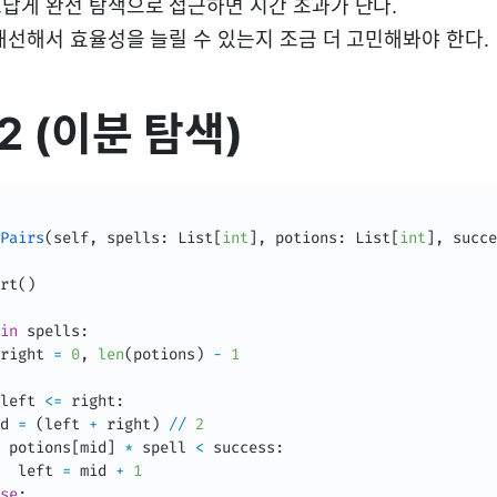
답게 완전 탐색으로 접근하면 시간 초과가 난다.
개선해서 효율성을 늘릴 수 있는지 조금 더 고민해봐야 한다.
 2 (이분 탐색)
Pairs
(
self
,
 spells
:
 List
[
int
]
,
 potions
:
 List
[
int
]
,
 succe
rt
(
)
in
 spells
:
right 
=
0
,
len
(
potions
)
-
1
left 
<=
 right
:
d 
=
(
left 
+
 right
)
//
2
 potions
[
mid
]
*
 spell 
<
 success
:
  left 
=
 mid 
+
1
se
: