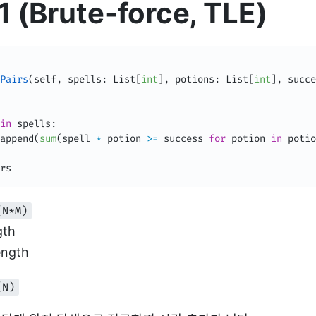
 (Brute-force, TLE)
Pairs
(
self
,
 spells
:
 List
[
int
]
,
 potions
:
 List
[
int
]
,
 succe
in
 spells
:
append
(
sum
(
spell 
*
 potion 
>=
 success 
for
 potion 
in
 potio
rs
(N*M)
gth
ength
(N)