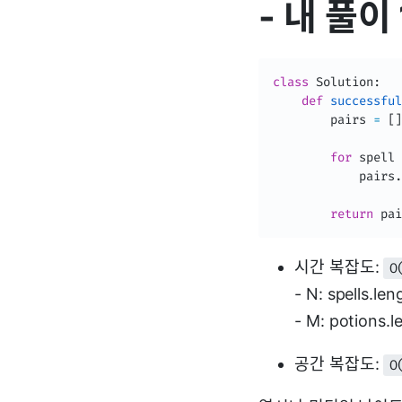
- 내 풀이 1
class
Solution
:
def
successful
        pairs 
=
[
]
for
 spell 
            pairs
.
return
 pai
시간 복잡도:
O
- N: spells.len
- M: potions.l
공간 복잡도:
O