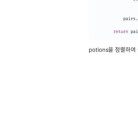
                  
            pairs
.
return
 pai
potions을 정렬하