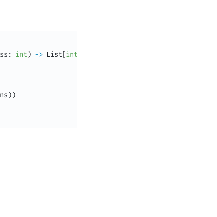
ss
:
int
)
-
>
 List
[
int
]
:
ns
)
)