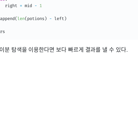
  right 
=
 mid 
-
1
append
(
len
(
potions
)
-
 left
)
rs
여 이분 탐색을 이용한다면 보다 빠르게 결과를 낼 수 있다.