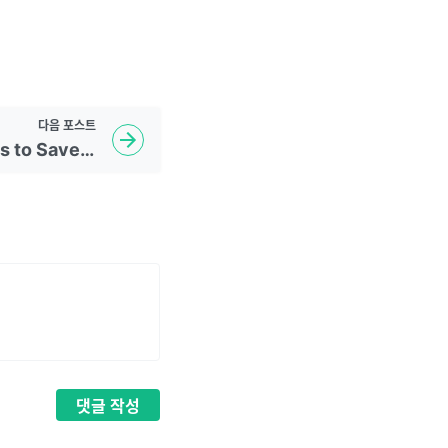
다음
포스트
[LeetCode] 881. Boats to Save People
댓글
작성