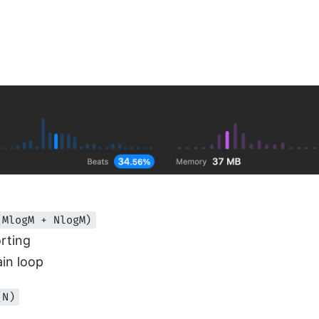
(MlogM + NlogM)
rting
in loop
(N)