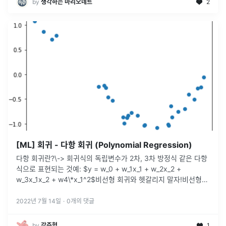
by
생각하는 마리오네트
2
[ML] 회귀 - 다항 회귀 (Polynomial Regression)
다항 회귀란?\-> 회귀식의 독립변수가 2차, 3차 방정식 같은 다항
식으로 표현되는 것예: $y = w_0 + w_1x_1 + w_2x_2 +
w_3x_1x_2 + w4\*x_1^2$비선형 회귀와 헷갈리지 말자!비선형
회귀 예: $y = w_1x^{w2}$sicikit
...
2022년 7월 14일
·
0
개의 댓글
by
강주형
1