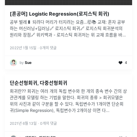
[혼공머] Logistic Regression(로지스틱 회귀)
공부 벌레🐛 되려다 머리가 터지려는 요즘...🤯📚 교재: 혼자 공부
하는 머신러닝+딥러닝🔗 로지스틱 회귀🔗 로지스틱 회귀분석의
원리와 장점🔗 위키백과 - 로지스틱 회귀저는 위 교재 흐름을 바탕
으로 개념 정리 중입니다.이번 포스팅은 챕터 4-1 로지스틱 회귀에
...
2022년 1월 15일
·
0
개의 댓글
by
Sue
4
단순선형회귀, 다중선형회귀
회귀란?? 회귀는 여러 개의 독립 변수와 한 개의 종속 변수 간의 상
관관계를 모델링 하는 기법을 말한다. 회귀의 종류 > 회귀모델은
위의 사진과 같이 구분을 할 수 있다. 독립변수가 1개이면 단순회
귀(Simple Regression), 독립변수가 2개이상 이면 다
...
2021년 6월 13일
·
0
개의 댓글