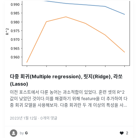
다중 회귀(Multiple regression), 릿지(Ridge), 라쏘
(Lasso)
이전 포스트에서 다룬 농어는 과소적합이 있었다. 훈련 셋의 R^2
값이 낮았던 것이다.이를 해결하기 위해 feature을 더 추가하여 다
중 회귀 모델을 사용해보자. 다중 회귀란 두 개 이상의 특성을 사용
한 선형 회귀를 의미한다.이 말은, 특성이 두 개라면 3차원의 평면
을
...
2023년 1월 12일
·
0
개의 댓글
by
G
2