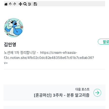
팔
김민영
노션에 1차 정리합니당 -  https://cream-efraasia-
f3c.notion.site/4fb02c0dc82e48358e67c61b7ce8ab36?
v=
다음
포스트
[혼공머신] 3주차 - 분류 알고리즘