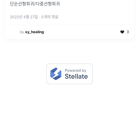
단순선형회귀/다중선형회귀
2022년 4월 27일
·
0
개의 댓글
by
sy_healing
3