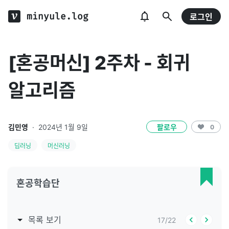
minyule.log
로그인
[혼공머신] 2주차 - 회귀
알고리즘
김민영
·
2024년 1월 9일
팔로우
0
딥러닝
머신러닝
혼공학습단
목록 보기
17
/
22