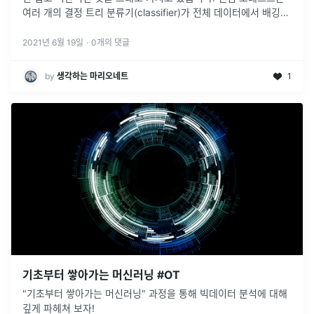
여러 개의 결정 트리 분류기(classifier)가 전체 데이터에서 배깅
(bagging)방식으로 각자의 데이터를 샘플링(sampling)해
...
2021년 6월 19일
·
0
개의 댓글
by
생각하는 마리오네트
1
기초부터 쌓아가는 머신러닝 #OT
"기초부터 쌓아가는 머신러닝" 과정을 통해 빅데이터 분석에 대해
깊게 파헤쳐 보자!