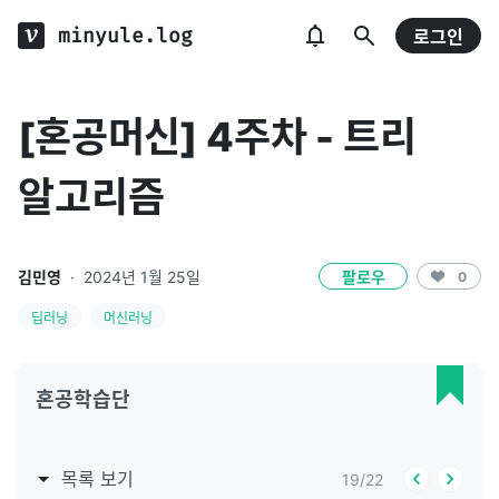
minyule.log
로그인
[혼공머신] 4주차 - 트리
알고리즘
김민영
·
2024년 1월 25일
팔로우
0
딥러닝
머신러닝
혼공학습단
목록 보기
19
/
22