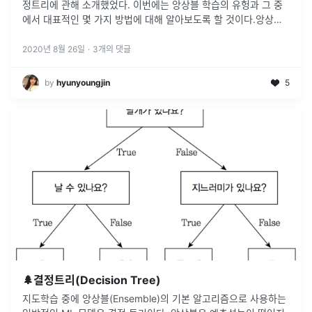
정트리에 관해 소개했었다. 이번에는 앙상블 학습의 유헝과 그 중
에서 대표적인 몇 가지 방법에 대해 알아보도록 할 것이다.앙상블
학습의 유형은 전통적으로 보팅(Voting), 배깅(Bagging), 부스팅
(
...
2020년 8월 26일
·
3
개의 댓글
by
hyunyoungjin
5
🌲결정트리(Decision Tree)
지도학습 중에 앙상블(Ensemble)의 기본 알고리즘으로 사용하는