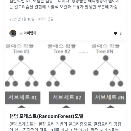
일반적인 ML 모델은 결정 트리이다. 앙상블은 예측성능이 떨어지
는 알고리즘을 결합해 확률적 보완과 오류가 발생한 부분에 가중치
를 계속 업데이트하면서 예측 성능을 향상시킨다. 이에 결정트리가
약한 학습기
...
2021년 1월 16일
·
0
개의 댓글
by
아따맘마
2
랜덤 포레스트(RandomForest)모델
랜덤 포레스트는 결정 트리 기반의 알고리즘으로, 결정트리의 장점
인 쉽고 직관적인 것을 그대로 가지고 왔습니다. 랜덤 포레스트는