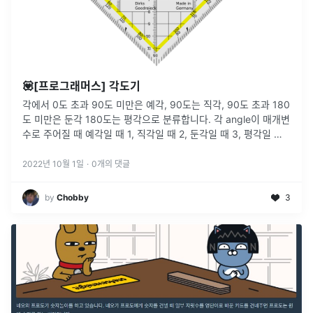
💟[프로그래머스] 각도기
각에서 0도 초과 90도 미만은 예각, 90도는 직각, 90도 초과 180
도 미만은 둔각 180도는 평각으로 분류합니다. 각 angle이 매개변
수로 주어질 때 예각일 때 1, 직각일 때 2, 둔각일 때 3, 평각일 때
4를 return하도록 solution 함수를 완성
...
2022년 10월 1일
·
0
개의 댓글
by
Chobby
3