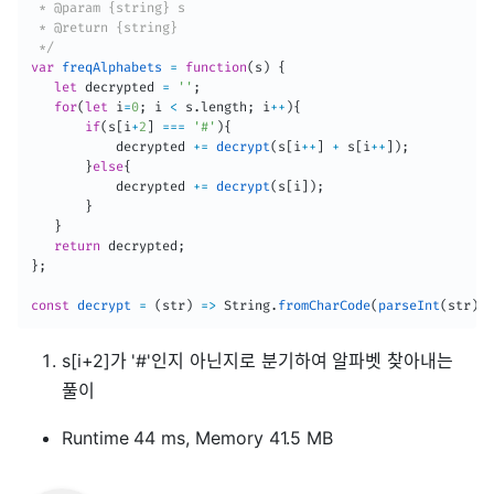
 * @param {string} s

 * @return {string}

 */
var
freqAlphabets
=
function
(
s
)
{
let
 decrypted 
=
''
;
for
(
let
 i
=
0
;
 i 
<
 s
.
length
;
 i
++
)
{
if
(
s
[
i
+
2
]
===
'#'
)
{
           decrypted 
+=
decrypt
(
s
[
i
++
]
+
 s
[
i
++
]
)
;
}
else
{
           decrypted 
+=
decrypt
(
s
[
i
]
)
;
}
}
return
 decrypted
;
}
;
const
decrypt
=
(
str
)
=>
 String
.
fromCharCode
(
parseInt
(
str
)
+
s[i+2]가 '#'인지 아닌지로 분기하여 알파벳 찾아내는
풀이
Runtime 44 ms, Memory 41.5 MB