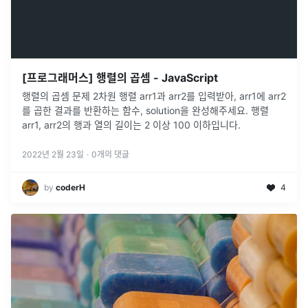
[프로그래머스] 행렬의 곱셈 - JavaScript
행렬의 곱셈 문제 2차원 행렬 arr1과 arr2를 입력받아, arr1에 arr2
를 곱한 결과를 반환하는 함수, solution을 완성해주세요. 행렬
arr1, arr2의 행과 열의 길이는 2 이상 100 이하입니다.
2022년 2월 23일
·
0
개의 댓글
by
coderH
4