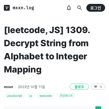
mxxn.log
로그인
[leetcode, JS] 1309.
Decrypt String from
Alphabet to Integer
Mapping
mxxn
·
2023년 10월 11일
팔로우
0
JavaScript
js
leetcode
코딩테스트