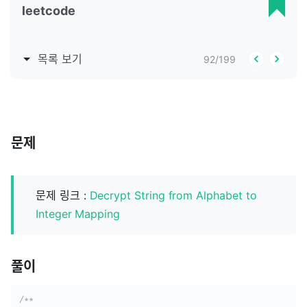
leetcode
목록 보기
92
/
199
문제
문제 링크 :
Decrypt String from Alphabet to
Integer Mapping
풀이
/**
