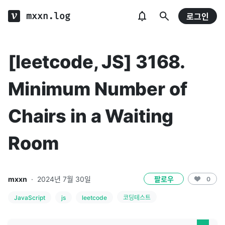
mxxn.log
로그인
[leetcode, JS] 3168.
Minimum Number of
Chairs in a Waiting
Room
mxxn
·
2024년 7월 30일
팔로우
0
JavaScript
js
leetcode
코딩테스트