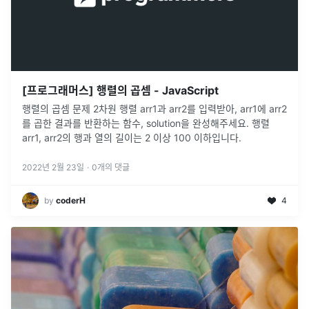
[프로그래머스] 행렬의 곱셈 - JavaScript
행렬의 곱셈 문제 2차원 행렬 arr1과 arr2를 입력받아, arr1에 arr2
를 곱한 결과를 반환하는 함수, solution을 완성해주세요. 행렬
arr1, arr2의 행과 열의 길이는 2 이상 100 이하입니다.
2022년 2월 23일
·
0
개의 댓글
by
coderH
4