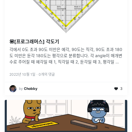
💟[프로그래머스] 각도기
각에서 0도 초과 90도 미만은 예각, 90도는 직각, 90도 초과 180
도 미만은 둔각 180도는 평각으로 분류합니다. 각 angle이 매개변
수로 주어질 때 예각일 때 1, 직각일 때 2, 둔각일 때 3, 평각일 때
4를 return하도록 solution 함수를 완성
...
2022년 10월 1일
·
0
개의 댓글
by
Chobby
3