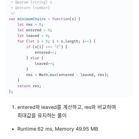
 * @param {string} s

 * @return {number}

 */
var
minimumChairs
=
function
(
s
)
{
let
 res 
=
0
;
let
 entered 
=
0
;
let
 leaved 
=
0
;
for
(
let
 i 
=
0
;
 i 
<
 s
.
length
;
 i
++
)
{
if
(
s
[
i
]
===
"E"
)
{
            entered
++
;
}
else
{
            leaved
++
;
}
        res 
=
 Math
.
max
(
entered 
-
 leaved
,
 res
)
;
}
return
 res
;
}
;
entered와 leaved를 계산하고, res와 비교하며
최대값을 유지하는 풀이
Runtime 62 ms, Memory 49.95 MB