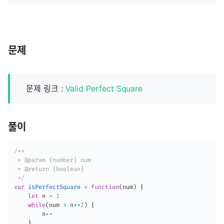
문제
문제 링크 :
Valid Perfect Square
풀이
/**

 * @param {number} num

 * @return {boolean}

 */
var
isPerfectSquare
=
function
(
num
)
{
let
 n 
=
1
while
(
num 
>
 n
**
2
)
{
        n
++
}