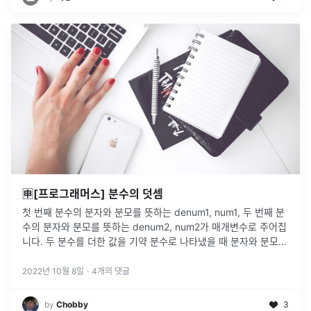
🈸[프로그래머스] 분수의 덧셈
첫 번째 분수의 분자와 분모를 뜻하는 denum1, num1, 두 번째 분
수의 분자와 분모를 뜻하는 denum2, num2가 매개변수로 주어집
니다. 두 분수를 더한 값을 기약 분수로 나타냈을 때 분자와 분모를
순서대로 담은 배열을 return 하도록 solution 함
...
2022년 10월 8일
·
4
개의 댓글
by
Chobby
3