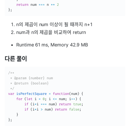
return
 num 
===
 n 
**
2
}
;
n의 제곱이 num 이상이 될 때까지 n+1
num과 n의 제곱을 비교하여 return
Runtime 61 ms, Memory 42.9 MB
다른 풀이
/**

 * @param {number} num

 * @return {boolean}

 */
var
isPerfectSquare
=
function
(
num
)
{
for
(
let
 i 
=
0
;
 i 
<=
 num
;
 i
++
)
{
if
(
i
*
i 
===
 num
)
return
true
;
if
(
i
*
i 
>
 num
)
return
false
;
}
}
;