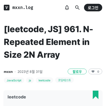
mxxn.log
로그인
[leetcode, JS] 961. N-
Repeated Element in
Size 2N Array
mxxn
·
2023년 8월 31일
팔로우
0
JavaScript
js
leetcode
코딩테스트
leetcode