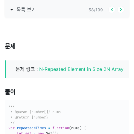
목록 보기
58
/
199
문제
문제 링크 :
N-Repeated Element in Size 2N Array
풀이
/**

 * @param {number[]} nums

 * @return {number}

 */
var
repeatedNTimes
=
function
(
nums
)
{
let
set
=
new
Set
(
)
;