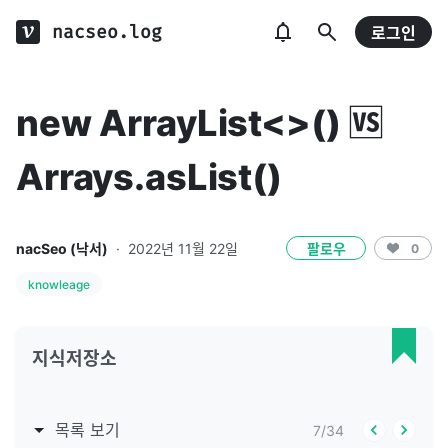
nacseo.log
로그인
new ArrayList<>() 🆚
Arrays.asList()
nacSeo (낙서)
·
2022년 11월 22일
팔로우
0
knowleage
지식저장소
목록 보기
7
/
34