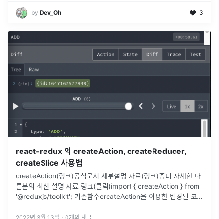
by
Dev_Oh
3
react-redux 의 createAction, createReducer,
createSlice 사용법
createAction(링크)공식문서 세부설명 자료(링크)좀더 자세한 다
른분의 최신 설명 자료 링크(클릭)import { createAction } from
'@reduxjs/toolkit'; 기존함수createAction을 이용한 변경된 코드
액션 함수를 지우고 간결화
...
2022년 3월 13일
·
0
개의 댓글