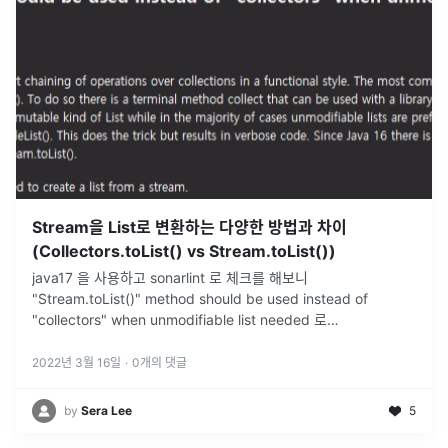
Stream을 List로 변환하는 다양한 방법과 차이
(Collectors.toList() vs Stream.toList())
java17 을 사용하고 sonarlint 로 체크를 해보니
"Stream.toList()" method should be used instead of
"collectors" when unmodifiable list needed 로
collect(Collectors.t
...
2022년 3월 16일
·
0
개의 댓글
by
Sera Lee
5