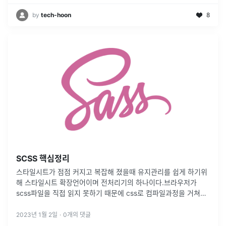
by
tech-hoon
8
SCSS 핵심정리
스타일시트가 점점 커지고 복잡해 졌을때 유지관리를 쉽게 하기위
해 스타일시트 확장언어이며 전처리기의 하나이다.브라우저가
scss파일을 직접 읽지 못하기 때문에 css로 컴파일과정을 거쳐야
한다. 파일은 각프레임별 분리해서 관리하는게 좋음 (
\_variables.scss
...
2023년 1월 2일
·
0
개의 댓글