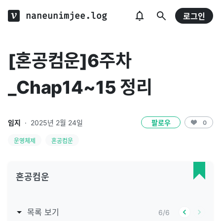
naneunimjee.log
로그인
[혼공컴운]6주차
_Chap14~15 정리
임지
·
2025년 2월 24일
팔로우
0
운영체제
혼공컴운
혼공컴운
목록 보기
6
/
6