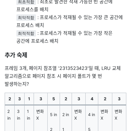
: 최초로 발견한 적재 가능한 빈 공간에
최초적합
프로세스를 배치
: 프로세스가 적재될 수 있는 가장 큰 공간에
최악적합
프로세스 배치
: 프로세스가 적재될 수 있는 가장 작은
최적적합
공간에 프로세스 배치
추가 숙제
프레임 3개, 페이지 참조열 '2313523423'일 때, LRU 교체
알고리즘으로 페이지 참조 시 페이지 폴트가 몇 번
발생하는지?
2
3
1
3
5
2
3
4
2
3
2
3
1
변화
변화
변화
변화
5 in
2 in
4 in
in
in
in
X
X
X
X
2
1
5