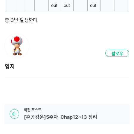
out
out
out
총 3번 발생한다.
팔로우
임지
이전
포스트
[혼공컴운]5주차_Chap12~13 정리