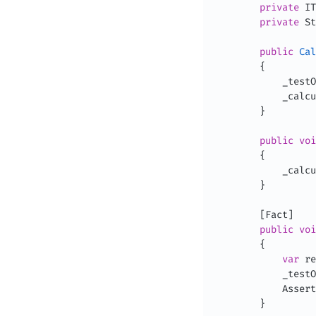
private
IT
private
St
public
Cal
{
            _testO
            _calcu
}
public
voi
{
            _calcu
}
[
Fact
]
public
voi
{
var
 re
            _testO
            Assert
}