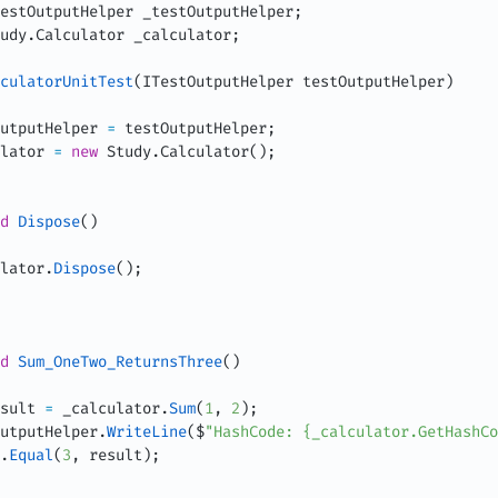
estOutputHelper
 _testOutputHelper
;
udy
.
Calculator
 _calculator
;
culatorUnitTest
(
ITestOutputHelper
 testOutputHelper
)
utputHelper 
=
 testOutputHelper
;
lator 
=
new
Study
.
Calculator
(
)
;
d
Dispose
(
)
lator
.
Dispose
(
)
;
d
Sum_OneTwo_ReturnsThree
(
)
sult 
=
 _calculator
.
Sum
(
1
,
2
)
;
utputHelper
.
WriteLine
(
$
"HashCode: {_calculator.GetHashCo
.
Equal
(
3
,
 result
)
;