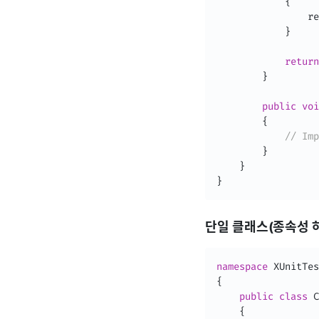
{
                re
}
return
}
public
voi
{
// Imp
}
}
}
단일 클래스(종속성 
namespace
{
public
class
C
{