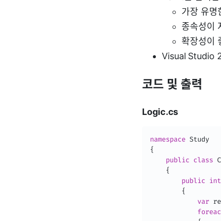
가장 유명한
종속성이 
확장성이 
Visual Stu
코드 및 출력
Logic.cs
namespace
{
public
class
C
{
public
int
{
var
 re
foreac