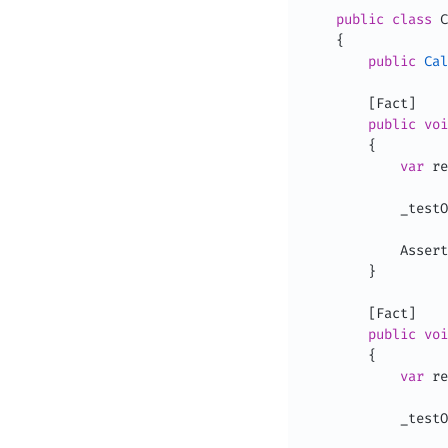
public
class
C
{
public
Cal
[
Fact
]
public
voi
{
var
 re
            _testO
            Assert
}
[
Fact
]
public
voi
{
var
 re
            _testO