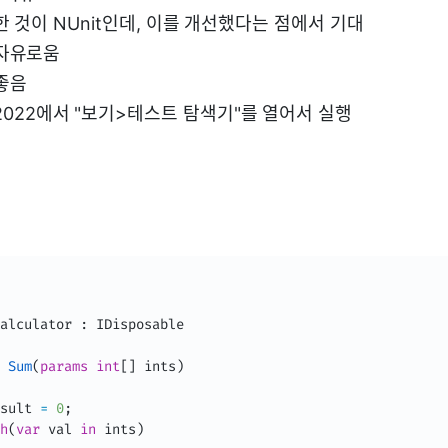
 것이 NUnit인데, 이를 개선했다는 점에서 기대
자유로움
좋음
dio 2022에서 "보기>테스트 탐색기"를 열어서 실행
alculator
:
IDisposable
Sum
(
params
int
[
]
 ints
)
sult 
=
0
;
h
(
var
 val 
in
 ints
)