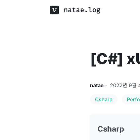
natae.log
[C#] 
natae
·
2022년 9월 
Csharp
Perf
Csharp