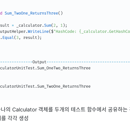
d
Sum_TwoOne_ReturnsThree
(
)
sult 
=
 _calculator
.
Sum
(
2
,
1
)
;
utputHelper
.
WriteLine
(
$
"HashCode: {_calculator.GetHashCo
.
Equal
(
3
,
 result
)
;
--
--
--
--
--
--
--
Output
--
--
--
--
--
--
--
--
--
--
--
--
--
--
--
--
--
--
culatorUnitTest
.
Sum_OneTwo_ReturnsThree
culatorUnitTest
.
Sum_TwoOne_ReturnsThree
의 Calculator 객체를 두개의 테스트 함수에서 공유하는
 객체를 각각 생성