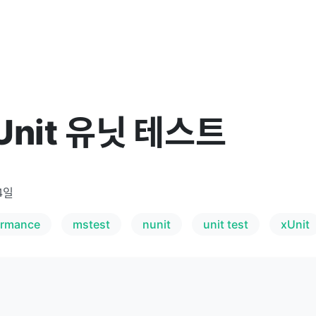
xUnit 유닛 테스트
4일
ormance
mstest
nunit
unit test
xUnit