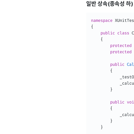
일반 상속(종속성 하)
namespace
{
public
class
C
{
protected
protected
public
Cal
{
            _testO
            _calcu
}
public
voi
{
            _calcu
}
}