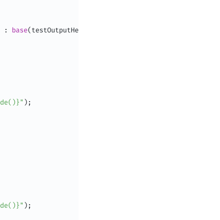
:
base
(
testOutputHelper
)
{
}
de()}"
)
;
de()}"
)
;