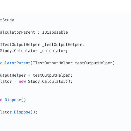
alculatorParent
:
IDisposable
ITestOutputHelper
 _testOutputHelper
;
Study
.
Calculator
 _calculator
;
culatorParent
(
ITestOutputHelper
 testOutputHelper
)
utputHelper 
=
 testOutputHelper
;
lator 
=
new
Study
.
Calculator
(
)
;
d
Dispose
(
)
lator
.
Dispose
(
)
;