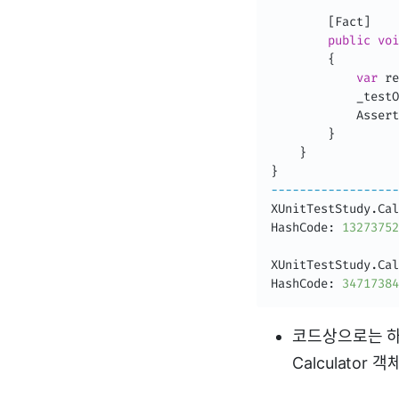
[
Fact
]
public
voi
{
var
 re
            _testO
            Assert
}
}
}
--
--
--
--
--
--
--
--
--
XUnitTestStudy
.
Cal
HashCode
:
13273752
XUnitTestStudy
.
Cal
HashCode
:
34717384
코드상으로는 하나
Calculator