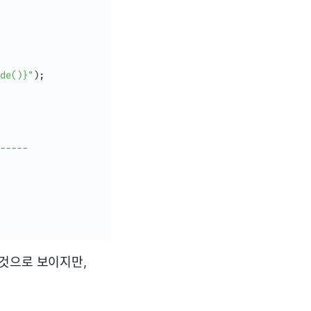
de()}"
)
;
--
--
-
 것으로 보이지만,