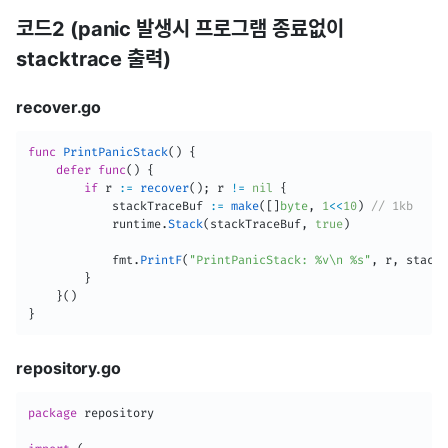
코드2 (panic 발생시 프로그램 종료없이
stacktrace 출력)
recover.go
func
PrintPanicStack
(
)
{
defer
func
(
)
{
if
 r 
:=
recover
(
)
;
 r 
!=
nil
{
			stackTraceBuf 
:=
make
(
[
]
byte
,
1
<<
10
)
// 1kb
			runtime
.
Stack
(
stackTraceBuf
,
true
)
			fmt
.
PrintF
(
"PrintPanicStack: %v\n %s"
,
 r
,
 stackT
}
}
(
)
}
repository.go
package
 repository
