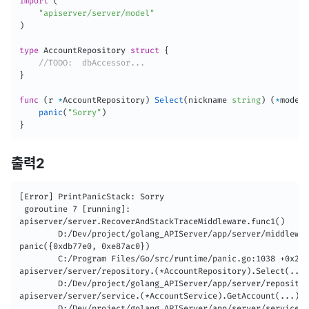
import
(
"apiserver/server/model"
)
type
 AccountRepository 
struct
{
//TODO:  dbAccessor...
}
func
(
r 
*
AccountRepository
)
Select
(
nickname 
string
)
(
*
model
.
panic
(
"Sorry"
)
}
출력2
[Error] PrintPanicStack: Sorry

 goroutine 7 [running]:

apiserver/server.RecoverAndStackTraceMiddleware.func1()

        D:/Dev/project/golang_APIServer/app/server/middlewar
panic({0xdb77e0, 0xe87ac0})

        C:/Program Files/Go/src/runtime/panic.go:1038 +0x215

apiserver/server/repository.(*AccountRepository).Select(...)

        D:/Dev/project/golang_APIServer/app/server/repositor
apiserver/server/service.(*AccountService).GetAccount(...)

        D:/Dev/project/golang_APIServer/app/server/service/a