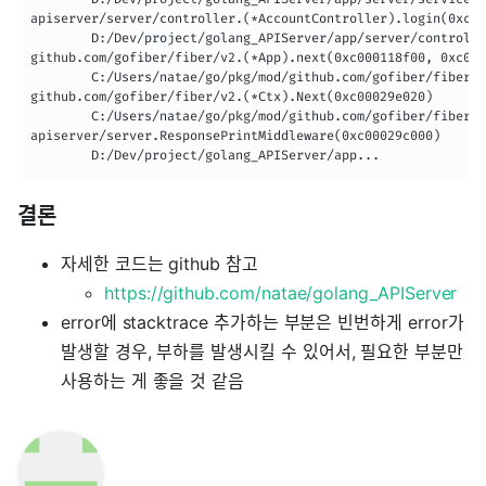
apiserver/server/controller.(*AccountController).login(0xc00
        D:/Dev/project/golang_APIServer/app/server/controlle
github.com/gofiber/fiber/v2.(*App).next(0xc000118f00, 0xc000
        C:/Users/natae/go/pkg/mod/github.com/gofiber/fiber/v
github.com/gofiber/fiber/v2.(*Ctx).Next(0xc00029e020)

        C:/Users/natae/go/pkg/mod/github.com/gofiber/fiber/v
apiserver/server.ResponsePrintMiddleware(0xc00029c000)

        D:/Dev/project/golang_APIServer/app...
결론
자세한 코드는 github 참고
https://github.com/natae/golang_APIServer
error에 stacktrace 추가하는 부분은 빈번하게 error가
발생할 경우, 부하를 발생시킬 수 있어서, 필요한 부분만
사용하는 게 좋을 것 같음