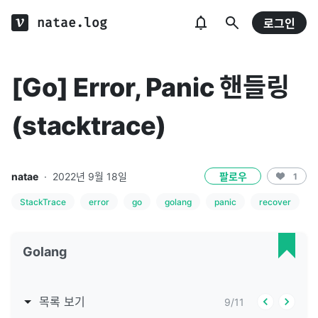
natae.log
로그인
[Go] Error, Panic 핸들링
(stacktrace)
natae
·
2022년 9월 18일
팔로우
1
StackTrace
error
go
golang
panic
recover
Golang
목록 보기
9
/
11