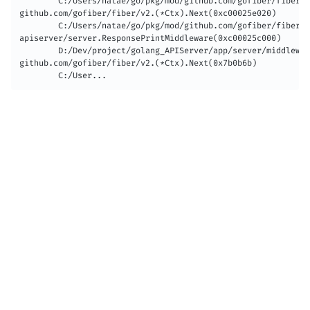
        C:/Users/natae/go/pkg/mod/github.com/gofiber/fiber/v
github.com/gofiber/fiber/v2.(*Ctx).Next(0xc00025e020)

        C:/Users/natae/go/pkg/mod/github.com/gofiber/fiber/v
apiserver/server.ResponsePrintMiddleware(0xc00025c000)

        D:/Dev/project/golang_APIServer/app/server/middlewar
github.com/gofiber/fiber/v2.(*Ctx).Next(0x7b0b6b)

        C:/User...