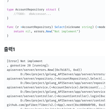
)
type
 AccountRepository 
struct
{
//TODO:  dbAccessor...
}
func
(
r 
*
AccountRepository
)
Select
(
nickname 
string
)
(
*
model
.
return
nil
,
 errors
.
New
(
"Not implement"
)
}
출력1
[Error] Not implement

, goroutine 20 [running]:

apiserver/server/errors.New({0x7b1871, 0xd})

        D:/Dev/project/golang_APIServer/app/server/errors/er
apiserver/server/repository.(*AccountRepository).Select(...)

        D:/Dev/project/golang_APIServer/app/server/repositor
apiserver/server/service.(*AccountService).GetAccount(...)

        D:/Dev/project/golang_APIServer/app/server/service/a
apiserver/server/controller.(*AccountController).login(0xc00
        D:/Dev/project/golang_APIServer/app/server/controlle
github.com/gofiber/fiber/v2.(*App).next(0xc0000d0f00, 0xc000