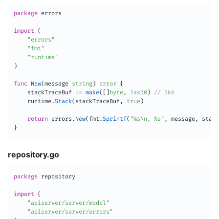
package
 errors

import
(
"errors"
"fmt"
"runtime"
)
func
New
(
message 
string
)
error
{
	stackTraceBuf 
:=
make
(
[
]
byte
,
1
<<
10
)
// 1kb
	runtime
.
Stack
(
stackTraceBuf
,
true
)
return
 errors
.
New
(
fmt
.
Sprintf
(
"%s\n, %s"
,
 message
,
 stack
}
repository.go
package
 repository

import
(
"apiserver/server/model"
"apiserver/server/errors"