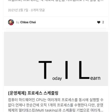
니다.UNIX 시스템은 프로세스에 4GB의 가상메모리를 할당하는
데요,하위 3GB를
...
2021년 2월 7일
·
0
개의 댓글
by
Chloe Choi
2
[운영체제] 프로세스 스케줄링
컴퓨터 하드웨어인 CPU는 여러개의 프로세스를 동시에 실행할 수
없다.언제나 한순간에 오직 1개의 프로세스를 수행한다.다만, 운영
체제의 멀티태스킹(Multi tasking)과 스케줄링 기법으로 여러개의