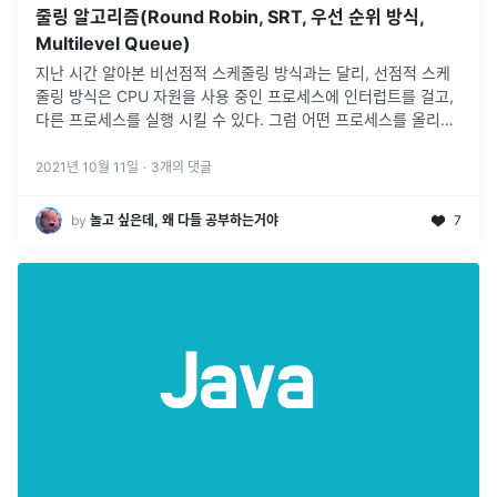
줄링 알고리즘(Round Robin, SRT, 우선 순위 방식,
Multilevel Queue)
지난 시간 알아본 비선점적 스케줄링 방식과는 달리, 선점적 스케
줄링 방식은 CPU 자원을 사용 중인 프로세스에 인터럽트를 걸고,
다른 프로세스를 실행 시킬 수 있다. 그럼 어떤 프로세스를 올리고,
어떤 경우에 프로세스에 인터럽트를 걸지 알아보도록 하자라운드
로빈은 가슴
...
2021년 10월 11일
·
3
개의 댓글
by
놀고 싶은데, 왜 다들 공부하는거야
7