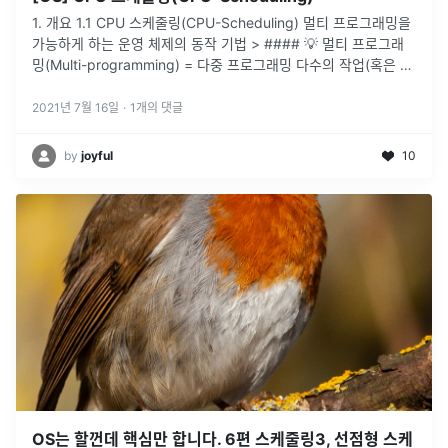
1. 개요 1.1 CPU 스케줄링(CPU-Scheduling) 멀티 프로그래밍을
가능하게 하는 운영 체제의 동작 기법 > #### 💡 멀티 프로그래
밍(Multi-programming) = 다중 프로그래밍 다수의 작업(혹은 프
로세스, 이하 태스크)이 중앙 처리 장치
...
2021년 7월 16일
·
1
개의 댓글
by
joyful
10
OS는 할껀데 핵심만 합니다. 6편 스케줄링3, 선점형 스케