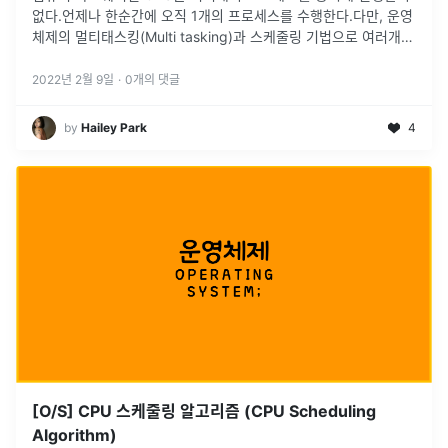
없다.언제나 한순간에 오직 1개의 프로세스를 수행한다.다만, 운영
체제의 멀티태스킹(Multi tasking)과 스케줄링 기법으로 여러개의
프로세스가 동시에 실행되는 것처럼 보일뿐이다. New : 프로세스
가
...
2022년 2월 9일
·
0
개의 댓글
by
Hailey Park
4
[O/S] CPU 스케줄링 알고리즘 (CPU Scheduling
Algorithm)