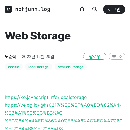
nohjunh.log
로그인
Web Storage
노준혁
·
2022년 12월 29일
팔로우
0
cookie
localstorage
sessionStorage
https://ko.javascript.info/localstorage
https://velog.io/@hs0217/%EC%BF%A0%ED%82%A4-
%EB%A1%9C%EC%BB%AC-
%EC%8A%A4%ED%86%A0%EB%A6%AC%EC%A7%80-
%EC%84%B8%EC%85%98-