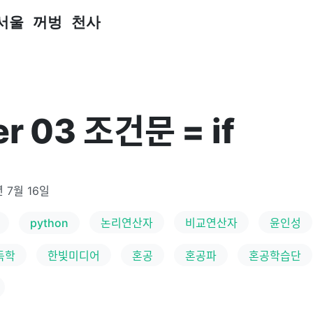
서울 꺼벙 천사
r 03 조건문 = if
년 7월 16일
python
논리연산자
비교연산자
윤인성
독학
한빛미디어
혼공
혼공파
혼공학습단