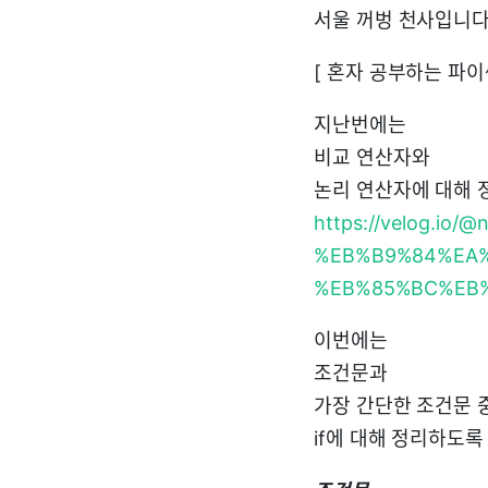
서울 꺼벙 천사입니
[ 혼자 공부하는 파
지난번에는
비교 연산자와
논리 연산자에 대해
https://velog.i
%EB%B9%84%EA
%EB%85%BC%EB
이번에는
조건문과
가장 간단한 조건문 
if에 대해 정리하도