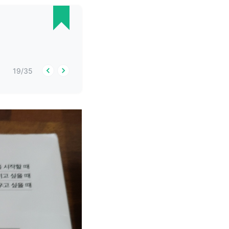
19
/
35