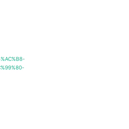
EB%AC%B8-
%99%80-