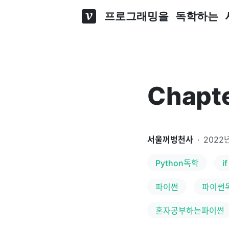
프로그래밍을 독학하는 
Chapte
서울꺼벙천사
·
2022
Python독학
if
파이썬
파이썬
혼자공부하는파이썬