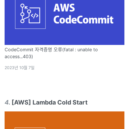
CodeCommit 자격증명 오류(fatal : unable to
access...403)
2023년 10월 7일
4
.
[AWS] Lambda Cold Start