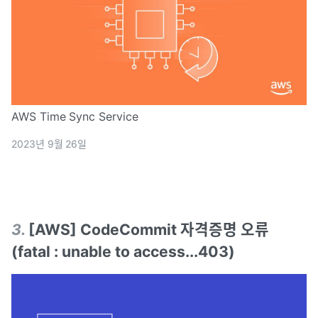
AWS Time Sync Service
2023년 9월 26일
3
.
[AWS] CodeCommit 자격증명 오류
(fatal : unable to access...403)