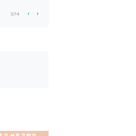
3
/
14