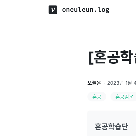
oneuleun.log
[혼공학
오늘은
·
2023년 1월 
혼공
혼공컴운
혼공학습단