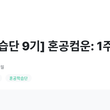
습단 9기] 혼공컴운: 1
4일
혼공학습단