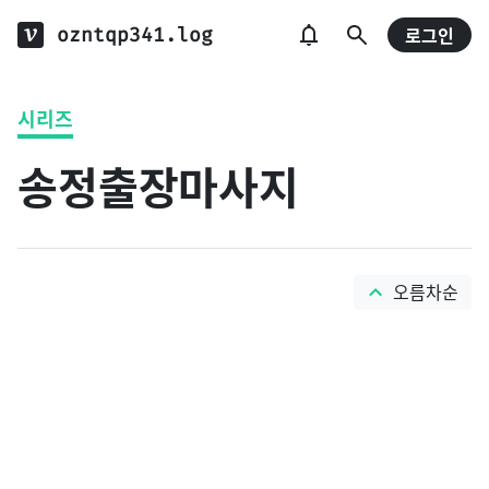
ozntqp341.log
로그인
시리즈
송정출장마사지
오름차순