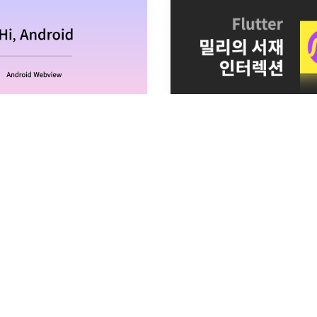
 WebView 알고 쓰기
[Flutter] 밀리의 서재 뷰어
 만들기위해 웹뷰를 띄우는데, 여
밀리의 서재 뷰어에서는 특별한 
해 웹뷰의 상태와 상태값들을 알아
는데..
까지만해도 구글링을 통해 나온 블
여 각 항목들이 어떤 기능을 하는
 상태에서 사용하곤 했다. 웹뷰를
0
개의 댓글
2021년 12월 20일
·
0
개의 댓글
알아야되는 세팅항
...
4
by
LOCKED