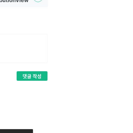
ibutionView
댓글
작성