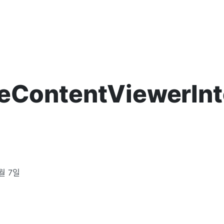
eContentViewerInt
0월 7일