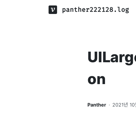
panther222128.log
UILarg
on
Panther
·
2021년 1