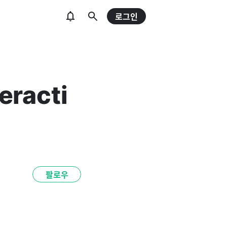
로그인
eracti
팔로우