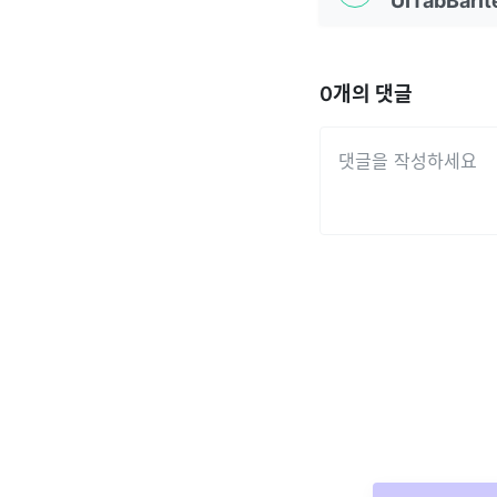
UITabBarI
0
개의 댓글