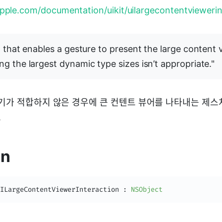
apple.com/documentation/uikit/uilargecontentviewerin
n that enables a gesture to present the large content 
g the largest dynamic type sizes isn’t appropriate."
크기가 적합하지 않은 경우에 큰 컨텐트 뷰어를 나타내는 제
.
on
ILargeContentViewerInteraction
:
NSObject