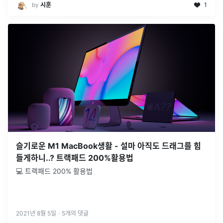
by
시훈
1
슬기로운 M1 MacBook생활 - 설마 아직도 드래그를 힘
들게하니..? 트랙패드 200%활용법
💻 트랙패드 200% 활용법
2021년 8월 5일
·
5
개의 댓글