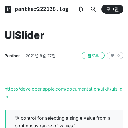
panther222128.log
로그인
UISlider
Panther
·
2021년 9월 27일
팔로우
0
https://developer.apple.com/documentation/uikit/uislid
er
"A control for selecting a single value from a
continuous range of values."