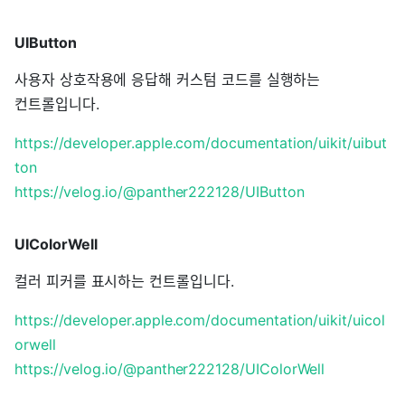
UIButton
사용자 상호작용에 응답해 커스텀 코드를 실행하는
컨트롤입니다.
https://developer.apple.com/documentation/uikit/uibut
ton
https://velog.io/@panther222128/UIButton
UIColorWell
컬러 피커를 표시하는 컨트롤입니다.
https://developer.apple.com/documentation/uikit/uicol
orwell
https://velog.io/@panther222128/UIColorWell