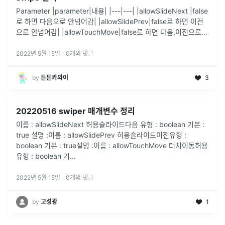
Parameter |parameter|내용| |---|---| |allowSlideNext |false
로 하면 다음으로 안넘어감| |allowSlidePrev|false로 하면 이전
으로 안넘어감| |allowTouchMove|false로 하면 다음,이전으로
안넘어감.
...
2022년 5월 15일
·
0
개의 댓글
by
튼튼카와이
3
20220516 swiper 매개변수 정리
이름 : allowSlideNext 허용슬라이드다음 유형 : boolean 기본 :
true 설명 :이름 : allowSlidePrev 허용슬라이드이전유형 :
boolean 기본 : true설명 :이름 : allowTouchMove 터치이동허용
유형 : boolean 기
...
2022년 5월 15일
·
0
개의 댓글
by
고성광
1