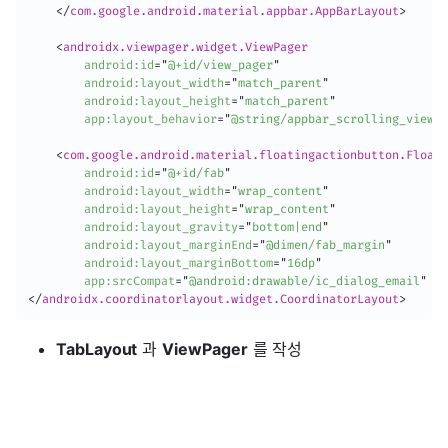
</
com.google.android.material.appbar.AppBarLayout
>
<
androidx.viewpager.widget.ViewPager
android:
id
=
"
@+id/view_pager
"
android:
layout_width
=
"
match_parent
"
android:
layout_height
=
"
match_parent
"
app:
layout_behavior
=
"
@string/appbar_scrolling_view_b
<
com.google.android.material.floatingactionbutton.Floati
android:
id
=
"
@+id/fab
"
android:
layout_width
=
"
wrap_content
"
android:
layout_height
=
"
wrap_content
"
android:
layout_gravity
=
"
bottom|end
"
android:
layout_marginEnd
=
"
@dimen/fab_margin
"
android:
layout_marginBottom
=
"
16dp
"
app:
srcCompat
=
"
@android:drawable/ic_dialog_email
"
/>
</
androidx.coordinatorlayout.widget.CoordinatorLayout
>
TabLayout
과
ViewPager
를 작성