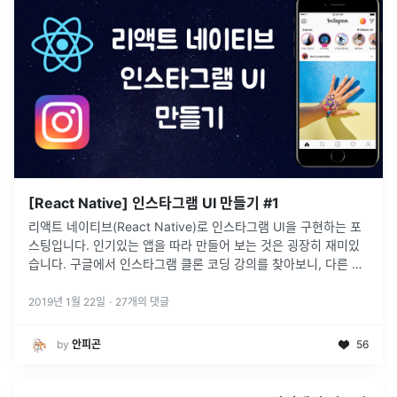
[React Native] 인스타그램 UI 만들기 #1
리액트 네이티브(React Native)로 인스타그램 UI을 구현하는 포
스팅입니다. 인기있는 앱을 따라 만들어 보는 것은 굉장히 재미있
습니다. 구글에서 인스타그램 클론 코딩 강의를 찾아보니, 다른 개
발자들이 올린 동영상 강의를 몇 개 찾을 수 있었습니다. > *
...
2019년 1월 22일
·
27
개의 댓글
by
안피곤
56