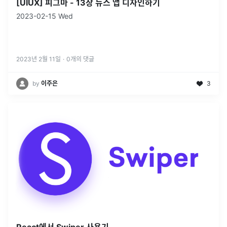
[UIUX] 피그마 - 13장 뉴스 앱 디자인하기
2023-02-15 Wed
2023년 2월 11일
·
0
개의 댓글
by
이주은
3
React에서 Swiper 사용기