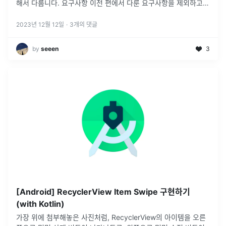
해서 다룹니다. 요구사항 이전 편에서 다룬 요구사항을 제외하고
남은 요구사항을 조금 더 세분화 해보았다. 모바일 환경에서 스와
이퍼 버튼
...
2023년 12월 12일
·
3
개의 댓글
by
seeen
3
[Android] RecyclerView Item Swipe 구현하기
(with Kotlin)
가장 위에 첨부해놓은 사진처럼, RecyclerView의 아이템을 오른