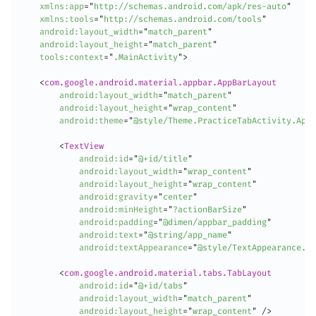
xmlns:
app
=
"
http://schemas.android.com/apk/res-auto
"
xmlns:
tools
=
"
http://schemas.android.com/tools
"
android:
layout_width
=
"
match_parent
"
android:
layout_height
=
"
match_parent
"
tools:
context
=
"
.MainActivity
"
>
<
com.google.android.material.appbar.AppBarLayout
android:
layout_width
=
"
match_parent
"
android:
layout_height
=
"
wrap_content
"
android:
theme
=
"
@style/Theme.PracticeTabActivity.AppB
<
TextView
android:
id
=
"
@+id/title
"
android:
layout_width
=
"
wrap_content
"
android:
layout_height
=
"
wrap_content
"
android:
gravity
=
"
center
"
android:
minHeight
=
"
?actionBarSize
"
android:
padding
=
"
@dimen/appbar_padding
"
android:
text
=
"
@string/app_name
"
android:
textAppearance
=
"
@style/TextAppearance.Wi
<
com.google.android.material.tabs.TabLayout
android:
id
=
"
@+id/tabs
"
android:
layout_width
=
"
match_parent
"
android:
layout_height
=
"
wrap_content
"
/>