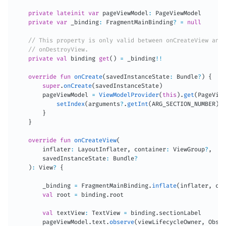
private
lateinit
var
 pageViewModel
:
 PageViewModel

private
var
 _binding
:
 FragmentMainBinding
?
=
null
// This property is only valid between onCreateView and
// onDestroyView.
private
val
 binding 
get
(
)
=
 _binding
!!
override
fun
onCreate
(
savedInstanceState
:
 Bundle
?
)
{
super
.
onCreate
(
savedInstanceState
)
        pageViewModel 
=
ViewModelProvider
(
this
)
.
get
(
PageView
setIndex
(
arguments
?
.
getInt
(
ARG_SECTION_NUMBER
)
?
}
}
override
fun
onCreateView
(
        inflater
:
 LayoutInflater
,
 container
:
 ViewGroup
?
,
        savedInstanceState
:
 Bundle
?
)
:
 View
?
{
        _binding 
=
 FragmentMainBinding
.
inflate
(
inflater
,
 con
val
 root 
=
 binding
.
root

val
 textView
:
 TextView 
=
 binding
.
sectionLabel

        pageViewModel
.
text
.
observe
(
viewLifecycleOwner
,
 Obser