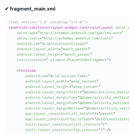
✔ fragment_main.xml
<?xml version="1.0" encoding="utf-8"?>
<
androidx.constraintlayout.widget.ConstraintLayout
xmlns:
and
xmlns:
app
=
"
http://schemas.android.com/apk/res-auto
"
xmlns:
tools
=
"
http://schemas.android.com/tools
"
android:
id
=
"
@+id/constraintLayout
"
android:
layout_width
=
"
match_parent
"
android:
layout_height
=
"
match_parent
"
tools:
context
=
"
.ui.main.PlaceholderFragment
"
>
<
TextView
android:
id
=
"
@+id/section_label
"
android:
layout_width
=
"
wrap_content
"
android:
layout_height
=
"
wrap_content
"
android:
layout_marginStart
=
"
@dimen/activity_horizont
android:
layout_marginTop
=
"
@dimen/activity_vertical_m
android:
layout_marginEnd
=
"
@dimen/activity_horizontal
android:
layout_marginBottom
=
"
@dimen/activity_vertica
app:
layout_constraintLeft_toLeftOf
=
"
parent
"
app:
layout_constraintTop_toTopOf
=
"
@+id/constraintLay
tools:
layout_constraintLeft_creator
=
"
1
"
tools:
layout_constraintTop_creator
=
"
1
"
/>