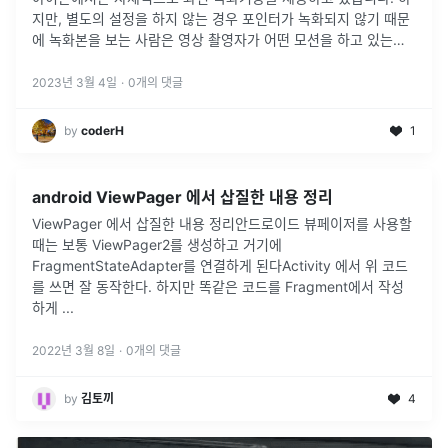
지만, 별도의 설정을 하지 않는 경우 포인터가 녹화되지 않기 때문
에 녹화본을 보는 사람은 영상 촬영자가 어떤 모션을 하고 있는지
파악하기가 어렵습니다. 그래서, 아이폰으로 화면 녹화를 할 때 포
인터를 포함해서 녹화하는 방법 2가지에 대해서 알아보겠습니다.
2023년 3월 4일
·
0
개의 댓글
1. 커스텀 제스처 이용 방법 아이...
by
coderH
1
android ViewPager 에서 삽질한 내용 정리
ViewPager 에서 삽질한 내용 정리안드로이드 뷰페이저를 사용할
때는 보통 ViewPager2를 생성하고 거기에
FragmentStateAdapter를 연결하게 된다Activity 에서 위 코드
를 쓰면 잘 동작한다. 하지만 똑같은 코드를 Fragment에서 작성
하게
...
2022년 3월 8일
·
0
개의 댓글
by
김토끼
4