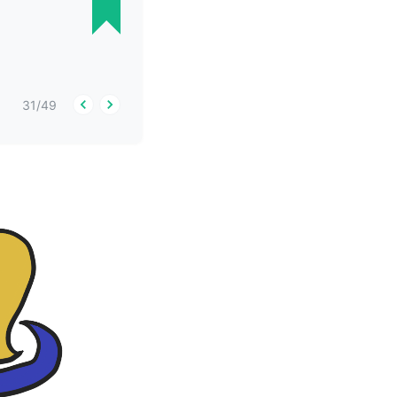
31
/
49