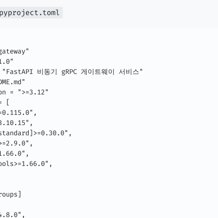
pyproject.toml
ateway"

.0"

 = "FastAPI 비동기 gRPC 게이트웨이 서비스"

ME.md"

n = ">=3.12"

 [

0.115.0",

.10.15",

standard]>=0.30.0",

=2.9.0",

.66.0",

ols>=1.66.0",

oups]

.8.0",
