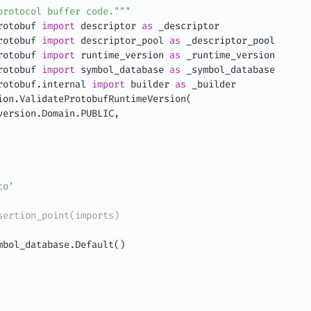
protocol buffer code."""
rotobuf 
import
 descriptor 
as
rotobuf 
import
 descriptor_pool 
as
rotobuf 
import
 runtime_version 
as
rotobuf 
import
 symbol_database 
as
rotobuf
.
internal 
import
 builder 
as
 _builder

ion
.
ValidateProtobufRuntimeVersion
(
version
.
Domain
.
PUBLIC
,
to'
sertion_point(imports)
mbol_database
.
Default
(
)