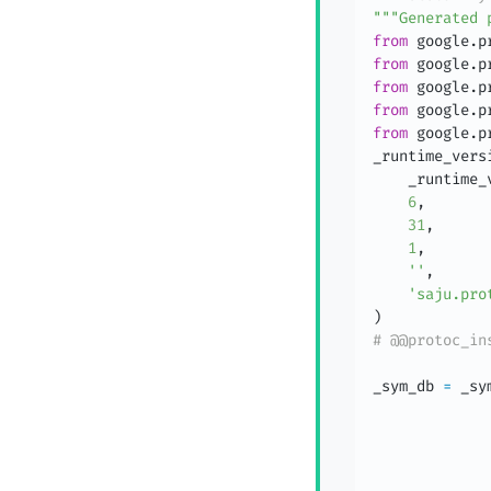
"""Generated 
from
 google
.
p
from
 google
.
p
from
 google
.
p
from
 google
.
p
from
 google
.
p
_runtime_vers
    _runtime_
6
,
31
,
1
,
''
,
'saju.pro
)
# @@protoc_in
_sym_db 
=
 _sy