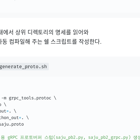
 내에서 상위 디렉토리의 명세를 읽어와
자동 컴파일해 주는 쉘 스크립트를 작성한다.
generate_proto.sh
 -m grpc_tools.protoc 
\
o 
\
out
=
. 
\
thon_out
=
. 
\
saju.proto

 gRPC 프로토버퍼 스텁(saju_pb2.py, saju_pb2_grpc.py) 