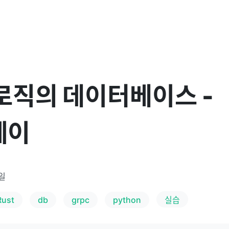
로직의 데이터베이스 -
웨이
8일
Rust
db
grpc
python
실습