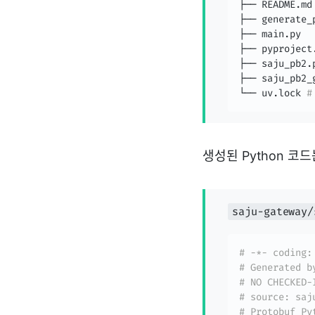
├── README.md

├── generate_p
├── main.py

├── pyproject.
├── saju_pb2.
├── saju_pb2_
└── uv.lock 
#
생성된 Python 코
saju-gateway/
# -*- coding:
# Generated b
# NO CHECKED-
# source: saj
# Protobuf Py