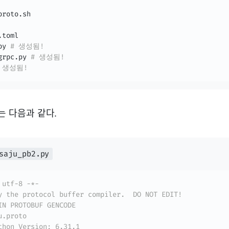
roto.sh

toml

py 
# 생성됨!
grpc.py 
# 생성됨!
 생성됨!
드는 다음과 같다.
saju_pb2.py
 utf-8 -*-
y the protocol buffer compiler.  DO NOT EDIT!
IN PROTOBUF GENCODE
u.proto
thon Version: 6.31.1