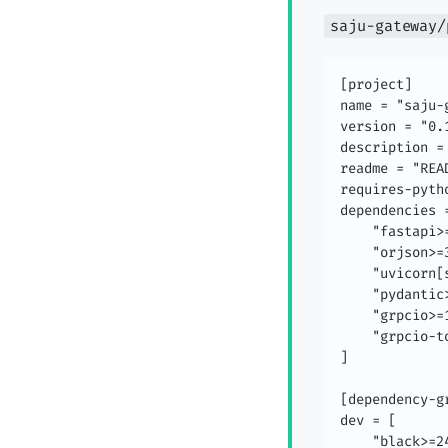
saju-gateway/
[project]

name = "saju-g
version = "0.1
description
readme = "READ
requires-pytho
dependencies =
    "fastapi>=
    "orjson>=3
    "uvicorn[
    "pydantic>
    "grpcio>=1
    "grpcio-to
]

[dependency-gr
dev = [

    "black>=24