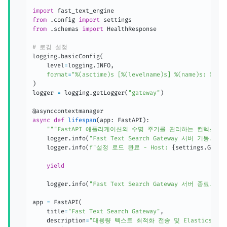
import
from
.
config 
import
from
.
schemas 
import
 HealthResponse

# 로깅 설정
logging
.
basicConfig
(
    level
=
logging
.
INFO
,
format
=
"%(asctime)s [%(levelname)s] %(name)s: %(me
)
logger 
=
 logging
.
getLogger
(
"gateway"
)
async
def
lifespan
(
app
:
 FastAPI
)
:
"""FastAPI 애플리케이션의 수명 주기를 관리하는 컨텍스트 
    logger
.
info
(
"Fast Text Search Gateway 서버 기동..."
)
    logger
.
info
(
f"설정 로드 완료 - Host: 
{
settings
.
GATEW
yield
    logger
.
info
(
"Fast Text Search Gateway 서버 종료..."
)
app 
=
 FastAPI
(
    title
=
"Fast Text Search Gateway"
,
    description
=
"대용량 텍스트 최적화 전송 및 Elasticsear