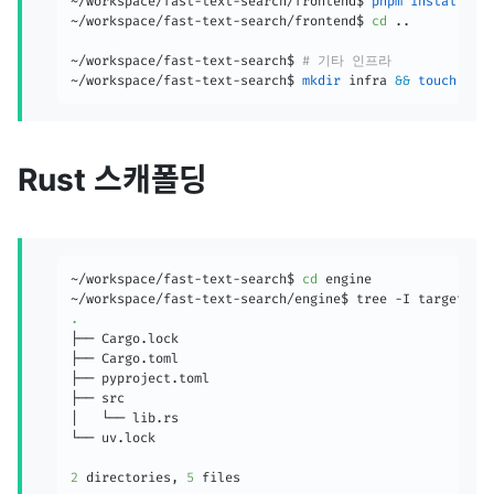
~/workspace/fast-text-search/frontend$ 
pnpm
install
~/workspace/fast-text-search/frontend$ 
cd
..
~/workspace/fast-text-search$ 
# 기타 인프라
~/workspace/fast-text-search$ 
mkdir
 infra 
&&
touch
 inf
Rust 스캐폴딩
~/workspace/fast-text-search$ 
cd
 engine

.
├── Cargo.lock

├── Cargo.toml

├── pyproject.toml

├── src

│   └── lib.rs

└── uv.lock

2
 directories, 
5
 files