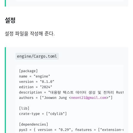
설정
설정 파일을 작성해 준다.
engine/Cargo.toml
[package]

name = "engine"

version = "0.1.0"

edition = "2024"

description = "대용량 텍스트 데이터 생성 및 전처리 Rust 엔진
authors = ["Joowon Jung 
<
neont21@gmail.com
>
"]

[lib]

crate-type = ["cdylib"]

[dependencies]

pyo3 = { version = "0.29", features = ["extension-modu