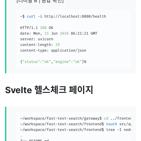
[터미널 B | 응답 확인]
~$ 
curl
 -i http://localhost:8000/health

HTTP/1.1 
200
 OK

date: Mon, 
15
 Jun 
2026
 06:21:21 GMT

server: uvicorn

content-length: 
29
content-type: application/json

{
"status"
:
"ok"
,
"engine"
:
"ok"
}
%    
Svelte 헬스체크 페이지
~/workspace/fast-text-search/gateway$ 
cd
..
/frontend

~/workspace/fast-text-search/frontend$ 
touch
 src/app.cs
.