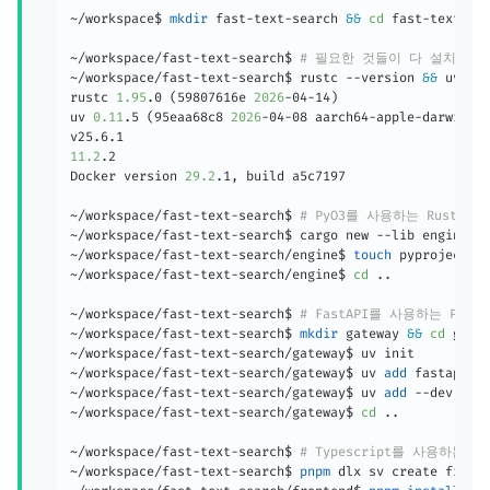
~/workspace$ 
mkdir
 fast-text-search 
&&
cd
 fast-text-sea
~/workspace/fast-text-search$ 
# 필요한 것들이 다 설치되어
~/workspace/fast-text-search$ rustc --version 
&&
 uv --
rustc 
1.95
.0 
(
59807616e 
2026
-04-14
)
uv 
0.11
.5 
(
95eaa68c8 
2026
-04-08 aarch64-apple-darwin
)
11.2
.2

Docker version 
29.2
.1, build a5c7197

~/workspace/fast-text-search$ 
# PyO3를 사용하는 Rust 엔
~/workspace/fast-text-search$ cargo new --lib engine 
&
~/workspace/fast-text-search/engine$ 
touch
 pyproject.to
~/workspace/fast-text-search/engine$ 
cd
..
~/workspace/fast-text-search$ 
# FastAPI를 사용하는 Pyt
~/workspace/fast-text-search$ 
mkdir
 gateway 
&&
cd
 gatew
~/workspace/fast-text-search/gateway$ uv init

~/workspace/fast-text-search/gateway$ uv 
add
 fastapi 
"
~/workspace/fast-text-search/gateway$ uv 
add
 --dev ruff
~/workspace/fast-text-search/gateway$ 
cd
..
~/workspace/fast-text-search$ 
# Typescript를 사용하는 S
~/workspace/fast-text-search$ 
pnpm
 dlx sv create front