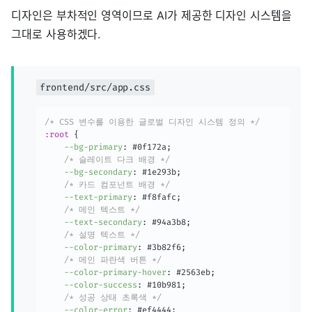
디자인은 부차적인 영역이므로 AI가 제공한 디자인 시스템을
그대로 사용하겠다.
frontend/src/app.css
/* CSS 변수를 이용한 글로벌 디자인 시스템 정의 */
:root
{
--bg-primary
:
 #0f172a
;
/* 슬레이트 다크 배경 */
--bg-secondary
:
 #1e293b
;
/* 카드 컴포넌트 배경 */
--text-primary
:
 #f8fafc
;
/* 메인 텍스트 */
--text-secondary
:
 #94a3b8
;
/* 설명 텍스트 */
--color-primary
:
 #3b82f6
;
/* 메인 파란색 버튼 */
--color-primary-hover
:
 #2563eb
;
--color-success
:
 #10b981
;
/* 성공 상태 초록색 */
--color-error
:
 #ef4444
;