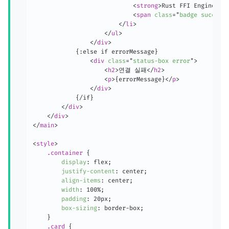
<
strong
>
Rust FFI Engine:
</
<
span
class
=
"
badge success
</
li
>
</
ul
>
</
div
>
            {:else if errorMessage}

<
div
class
=
"
status-box error
"
>
<
h2
>
연결 실패
</
h2
>
<
p
>
{errorMessage}
</
p
>
</
div
>
            {/if}

</
div
>
</
div
>
</
main
>
<
style
>
.container
{
display
:
 flex
;
justify-content
:
 center
;
align-items
:
 center
;
width
:
 100%
;
padding
:
 20px
;
box-sizing
:
 border-box
;
}
.card
{