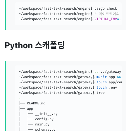
~/workspace/fast-text-search/engine$ cargo check

~/workspace/fast-text-search/engine$ 
# 게이트웨이의 가상
~/workspace/fast-text-search/engine$ 
VIRTUAL_ENV
=
..
/ga
Python 스캐폴딩
~/workspace/fast-text-search/engine$ 
cd
..
/gateway

~/workspace/fast-text-search/gateway$ 
mkdir
 app 
&&
mv
 m
~/workspace/fast-text-search/gateway$ 
touch
 app/config.
~/workspace/fast-text-search/gateway$ 
touch
 .env

.
├── README.md

├── app

│   ├── __init__.py

│   ├── config.py

│   ├── main.py

│   └── schemas.py
