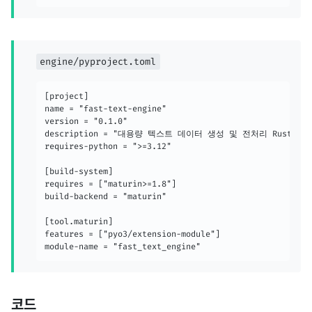
engine/pyproject.toml
[project]

name = "fast-text-engine"

version = "0.1.0"

description = "대용량 텍스트 데이터 생성 및 전처리 Rust 엔진
requires-python = ">=3.12"

[build-system]

requires = ["maturin>=1.8"]

build-backend = "maturin"

[tool.maturin]

features = ["pyo3/extension-module"]

module-name = "fast_text_engine"
코드