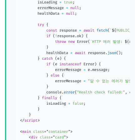
        isLoading 
=
true
;
        errorMessage 
=
null
;
        healthData 
=
null
;
try
{
const
 response 
=
await
fetch
(
`
${
PUBLIC_API
if
(
!
response
.
ok
)
{
throw
new
Error
(
`
HTTP 에러 발생: 
${
respo
}
            healthData 
=
await
 response
.
json
(
)
;
}
catch
(
e
)
{
if
(
e 
instanceof
Error
)
{
                errorMessage 
=
 e
.
message
;
}
else
{
                errorMessage 
=
"알 수 없는 에러가 발생했습
}
            console
.
error
(
"Health check failed:"
,
 e
)
;
}
finally
{
            isLoading 
=
false
;
}
}
</
script
>
<
main
class
=
"
container
"
>
<
div
class
=
"
card
"
>