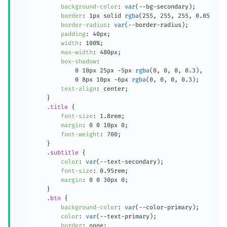
background-color
:
var
(
--bg-secondary
)
;
border
:
 1px solid 
rgba
(
255
,
 255
,
 255
,
 0.05
)
;
border-radius
:
var
(
--border-radius
)
;
padding
:
 40px
;
width
:
 100%
;
max-width
:
 480px
;
box-shadow
:
            0 10px 25px -5px 
rgba
(
0
,
 0
,
 0
,
 0.3
)
,
            0 8px 10px -6px 
rgba
(
0
,
 0
,
 0
,
 0.3
)
;
text-align
:
 center
;
}
.title
{
font-size
:
 1.8rem
;
margin
:
 0 0 10px 0
;
font-weight
:
 700
;
}
.subtitle
{
color
:
var
(
--text-secondary
)
;
font-size
:
 0.95rem
;
margin
:
 0 0 30px 0
;
}
.btn
{
background-color
:
var
(
--color-primary
)
;
color
:
var
(
--text-primary
)
;
border
:
 none
;