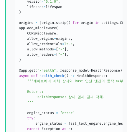
    version
=
"0.1.0"
,
    lifespan
=
)
origins 
=
[
origin
.
strip
(
)
for
 origin 
in
 settings
.
CORS_
app
.
add_middleware
(
    CORSMiddleware
,
    allow_origins
=
origins
,
    allow_credentials
=
True
,
    allow_methods
=
[
"*"
]
,
    allow_headers
=
[
"*"
]
,
)
@app
.
get
(
"/health"
,
 response_model
=
HealthResponse
)
async
def
health_check
(
)
-
>
 HealthResponse
:
"""게이트웨이 자체 상태와 Rust 연산 엔진의 동작 여부를 검
    Returns:

        HealthResponse: 상태 검사 결과 객체.

    """
    engine_status 
=
"error"
try
:
        engine_status 
=
 fast_text_engine
.
engine_health
except
 Exception 
as
 e
: