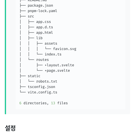
├── README.md

├── package.json

├── pnpm-lock.yaml

├── src

│   ├── app.css

│   ├── app.d.ts

│   ├── app.html

│   ├── lib

│   │   ├── assets

│   │   │   └── favicon.svg

│   │   └── index.ts

│   └── routes

│       ├── +layout.svelte

│       └── +page.svelte

├── static

│   └── robots.txt

├── tsconfig.json

└── vite.config.ts

6
 directories, 
13
 files
설정