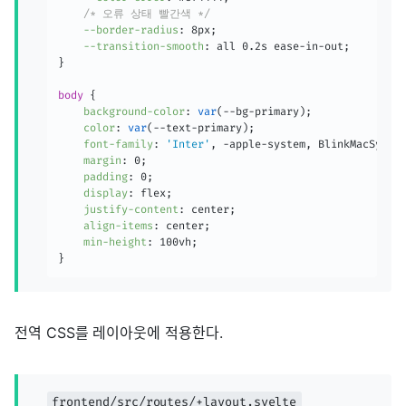
/* 오류 상태 빨간색 */
--border-radius
:
 8px
;
--transition-smooth
:
 all 0.2s ease-in-out
;
}
body
{
background-color
:
var
(
--bg-primary
)
;
color
:
var
(
--text-primary
)
;
font-family
:
'Inter'
,
 -apple-system
,
 BlinkMacSyste
margin
:
 0
;
padding
:
 0
;
display
:
 flex
;
justify-content
:
 center
;
align-items
:
 center
;
min-height
:
 100vh
;
}
전역 CSS를 레이아웃에 적용한다.
frontend/src/routes/+layout.svelte