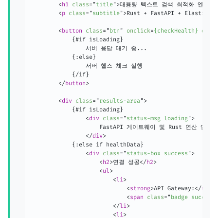
<
h1
class
=
"
title
"
>
대용량 텍스트 검색 최적화 엔진
</
<
p
class
=
"
subtitle
"
>
Rust + FastAPI + Elasticse
<
button
class
=
"
btn
"
onclick
=
{checkHealth}
disa
            {#if isLoading}

                서버 응답 대기 중...

            {:else}

                서버 헬스 체크 실행

            {/if}

</
button
>
<
div
class
=
"
results-area
"
>
            {#if isLoading}

<
div
class
=
"
status-msg loading
"
>
                    FastAPI 게이트웨이 및 Rust 연산 
</
div
>
            {:else if healthData}

<
div
class
=
"
status-box success
"
>
<
h2
>
연결 성공
</
h2
>
<
ul
>
<
li
>
<
strong
>
API Gateway:
</
stro
<
span
class
=
"
badge success
</
li
>
<
li
>