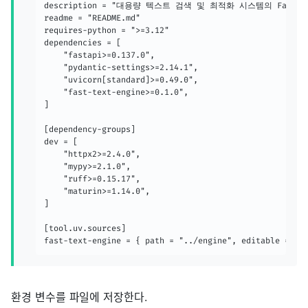
description = "대용량 텍스트 검색 및 최적화 시스템의 FastAP
readme = "README.md"

requires-python = ">=3.12"

dependencies = [

    "fastapi>=0.137.0",

    "pydantic-settings>=2.14.1",

    "uvicorn[standard]>=0.49.0",

    "fast-text-engine>=0.1.0",

]

[dependency-groups]

dev = [

    "httpx2>=2.4.0",

    "mypy>=2.1.0",

    "ruff>=0.15.17",

    "maturin>=1.14.0",

]

[tool.uv.sources]

fast-text-engine = { path = "../engine", editable = tr
환경 변수를 파일에 저장한다.