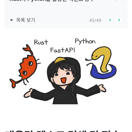
목록 보기
45
/
49