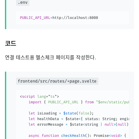
.env
PUBLIC_API_URL
=
http://localhost:8000
코드
연결 테스트용 헬스체크 페이지를 작성한다.
frontend/src/routes/+page.svelte
<
script
lang
=
"
ts
"
>
import
{
PUBLIC_API_URL
}
from
"$env/static/public
let
 isLoading 
=
$state
(
false
)
;
let
 healthData 
=
 $state
<
{
 status
:
 String
;
 engine
:
 
let
 errorMessage 
=
 $state
<
string 
|
null
>
(
null
)
;
async
function
checkHealth
(
)
:
 Promise
<
void
>
{