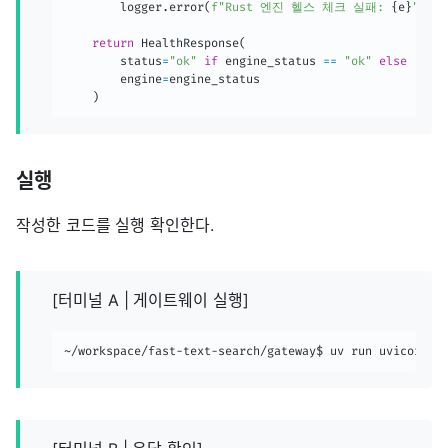
        logger
.
error
(
f"Rust 엔진 헬스 체크 실패: 
{
e
}
"
)
return
 HealthResponse
(
        status
=
"ok"
if
 engine_status 
==
"ok"
else
"err
        engine
=
engine_status

)
실행
작성한 코드를 실행 확인한다.
[터미널 A | 게이트웨이 실행]
~/workspace/fast-text-search/gateway$ uv run uvicorn a