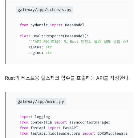
gateway/app/schemas.py
from
 pydantic 
import
 BaseModel

class
HealthResponse
(
BaseModel
)
:
"""API 게이트웨이 및 Rust 엔진의 헬스 상태 응답 스키마."
    status
:
str
    engine
:
str
Rust의 테스트용 헬스체크 함수를 호출하는 API를 작성한다.
gateway/app/main.py
import
from
 contextlib 
import
from
 fastapi 
import
from
 fastapi
.
middleware
.
cors 
import
 CORSMiddleware
