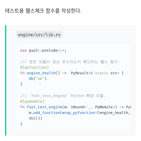
테스트용 헬스체크 함수를 작성한다.
engine/src/lib.rs
use
 pyo3
::
prelude
::
*
;
/// 엔진 모듈이 정상 로드되는지 확인하는 헬스 함수.
#[pyfunction]
fn
engine_health
(
)
->
  PyResult
<
&
'static
 str
>
{
Ok
(
"ok"
)
}
/// `fast_text_engine` Python 확장 모듈.
#[pymodule]
fn
fast_text_engine
(
m
:
&
Bound
<
'_,
 PyModule
>
)
->
 PyResu
    m
.
add_function
(
wrap_pyfunction!
(
engine_health
,
 m
)
?
Ok
(
(
)
)
}