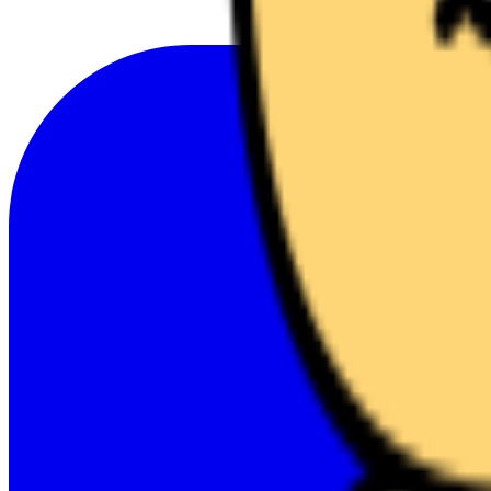
༼ つ ◕_◕ ༽つ