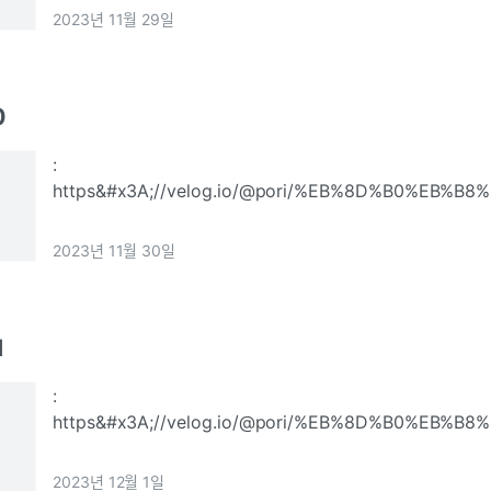
%EB%B0%8F-S3%EC%99%80%EC%9D%98-%EC
2023년 11월 29일
0
:
https&#x3A;//velog.io/@pori/%EB%8D%B0%EB%
33%EC%9D%BC%EC%B0%A8-Snowflakesnowfla
우스 구축 실습Snowflake의 다양한 기능들AWS S
2023년 11월 30일
1
:
https&#x3A;//velog.io/@pori/%EB%8D%B0%EB%
35%EC%9D%BC%EC%B0%A8-Dashboard-Superset
Superset구축 및 대시보드 실습Superset과 R
2023년 12월 1일