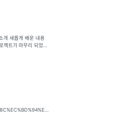
 정리 예정이다.
B8%8C%EC%BD%94%EC%8A%A4-
8%EA%B3%BC-