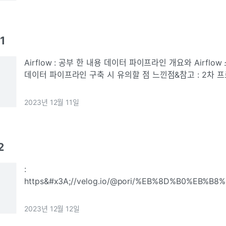
1
Airflow : 공부 한 내용 데이터 파이프라인 개요와 Airflow 소개 새롭게 배운 내용
데이터 파이프라인 구축 시 유의할 점 느낀점&참고 : 2차 프로젝트가 마무리 되었다.
데이터 웨어하우스 구축을 하는 등 많은 일이 있었다. 추가로
2023년 12월 11일
2
:
https&#x3A;//velog.io/@pori/%EB%8D%B0%EB%
42%EC%9D%BC%EC%B0%A8-
%ED%8A%B8%EB%9E%9C%EC%9E%AD%EC%85%9
2023년 12월 12일
Airflow%EC%84%A4