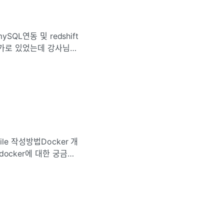
ySQL연동 및 redshift
가 추가로 있었는데 강사님의
file 작성방법Docker 개
 docker에 대한 궁금증
텐데 얼른 공부