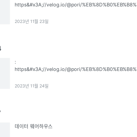
https&#x3A;//velog.io/@pori/%EB%8D%B0%EB%
29%EC%9D%BC%EC%B0%A8-AWS-
%ED%81%B4%EB%9D%BC%EC%9A%B0%EB%93%9
2023년 11월 23일
AWS CI/CD
4
:
https&#x3A;//velog.io/@pori/%EB%8D%B0%EB%
30%EC%9D%BC%EC%B0%A8-AWS-
%ED%81%B4%EB%9D%BC%EC%9A%B0%EB%93%9C5
2023년 11월 24일
ECR,
7
데이터 웨어하우스