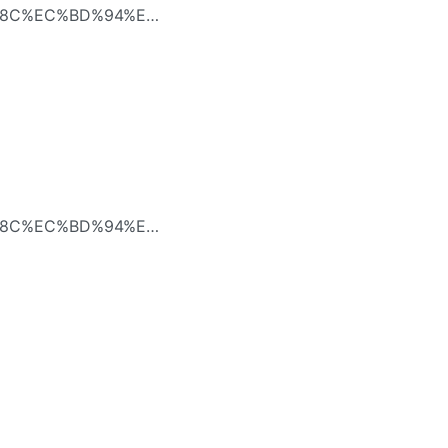
B8%8C%EC%BD%94%EC%8A%A4-
C4AWS 실제 배포 실습
B8%8C%EC%BD%94%EC%8A%A4-
AWS LambdaECS /