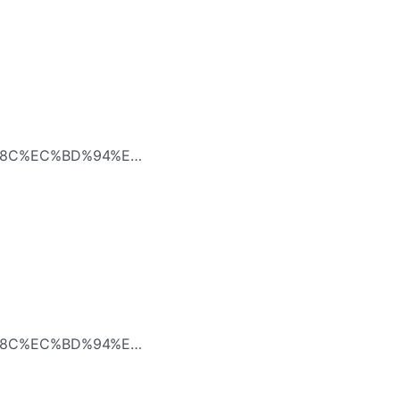
B8%8C%EC%BD%94%EC%8A%A4-
ke를 활용한 데이터 웨어하
B8%8C%EC%BD%94%EC%8A%A4-
Docker를 활용하여