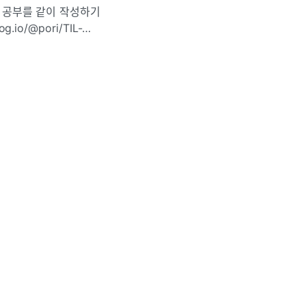
른 공부를 같이 작성하기
io/@pori/TIL-
4-27%EC%9D%B