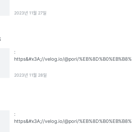
2023년 11월 27일
8
:
https&#x3A;//velog.io/@pori/%EB%8D%B0%EB%
32%EC%9D%BC%EC%B0%A8-Redshift-%EC%86%8
%EB%B0%8F-S3%EC%99%80%EC%9D%98-%EC
2023년 11월 28일
:
https&#x3A;//velog.io/@pori/%EB%8D%B0%EB%
33%EC%9D%BC%EC%B0%A8-Redshift-%EC%86%8