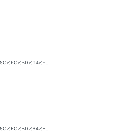
B8%8C%EC%BD%94%EC%8A%A4-
C%EA%B0%9C-
B8%8C%EC%BD%94%EC%8A%A4-
C%EA%B0%9C-