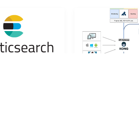
Elastic Search (1) 서문, ES 시작하기, ES 시스템 구조
esbook.kimjmin.net/위 링크의 내
공식 Github공식 홈페이지참고 
합니다.
순한 인프라부터 복잡한 다중 클
배포된 API를 관리하기 위한 인
API 게이트웨이입니다. (엔터프
재합니다.)REST, GRPC, Gra
0
개의 댓글
2023년 8월 16일
·
1
개의 댓글
한 프로토콜을 처
...
12
by
Dragony