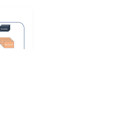
Kong API Gateway + 기타 Gateway 솔루션 비교 (KrakenD, SCG, Tyk, Gloo Edge, APISIX, Ocelot)
사이트Kong은 단
라우드 환경까지
기있는 오픈소스
라이즈 제품도 존
phQL과 같은 다양
4