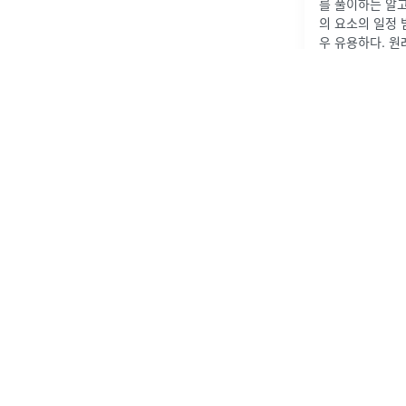
를 풀이하는 알
의 요소의 일정 
우 유용하다. 
즘을 문제풀이에 
제 풀이시 주로 
배열을 어떤 조건
2023년 6월 29일
by
제롬