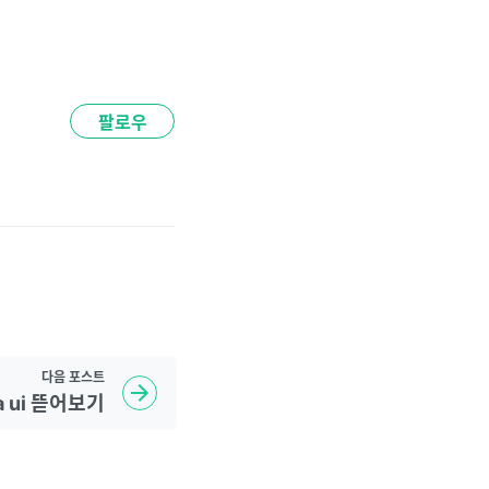
팔로우
다음
포스트
ra ui 뜯어보기