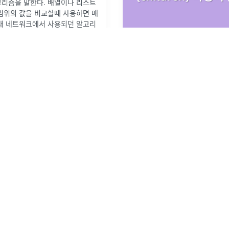
고리즘을 말한다. 배열이나 리스트
범위의 값을 비교할때 사용하면 매
원래 네트워크에서 사용되던 알고리
응용한 경우라고 할 수 있다. 문
사용되는 경우에는 배열과 그 부분
하에서 ...
어김없이 타입스크립트+리액트 
오늘도 에러를 만났다!'{}' 형식에 'c
·
0
개의 댓글
이 없습니다.'{ children: Element
'IntrinsicAttributes' 유형
습니다.해당 에러가 난 부분은
...
2022년 9월 13일
·
1
개의 댓글
4
by
박소정