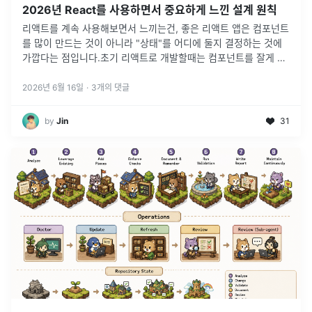
2026년 React를 사용하면서 중요하게 느낀 설계 원칙
리액트를 계속 사용해보면서 느끼는건, 좋은 리액트 앱은 컴포넌트
를 많이 만드는 것이 아니라 "상태"를 어디에 둘지 결정하는 것에
가깝다는 점입니다.초기 리액트로 개발할때는 컴포넌트를 잘게 나
누고, 공통 컴포넌트 잘 만들고, 전역 상태 구조 잘 설계하는 것을
리액트 개
...
2026년 6월 16일
·
3
개의 댓글
by
Jin
31