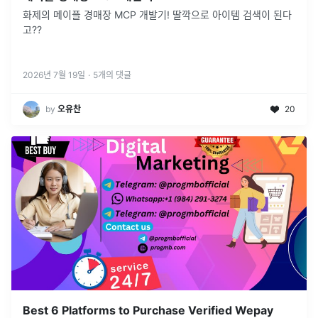
화제의 메이플 경매장 MCP 개발기! 딸깍으로 아이템 검색이 된다
고??
2026년 7월 19일
·
5
개의 댓글
by
오유찬
20
Best 6 Platforms to Purchase Verified Wepay