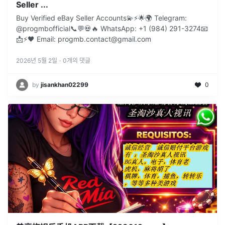
Seller ...
Buy Verified eBay Seller Accounts💫⚡️🌟🌍 Telegram:
@progmbofficial📞💬💀🔥 WhatsApp: +1 (984) 291-3274📧
📩⚡🖤 Email: progmb.contact@gmail.com
2026년 5월 2일
·
0
개의 댓글
by
jisankhan02299
0