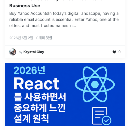
Business Use
Buy Yahoo AccountsIn today’s digital landscape, having a
reliable email account is essential. Enter Yahoo, one of the
oldest and most trusted names in
...
2026년 5월 2일
·
0
개의 댓글
by
Krystal Clay
0