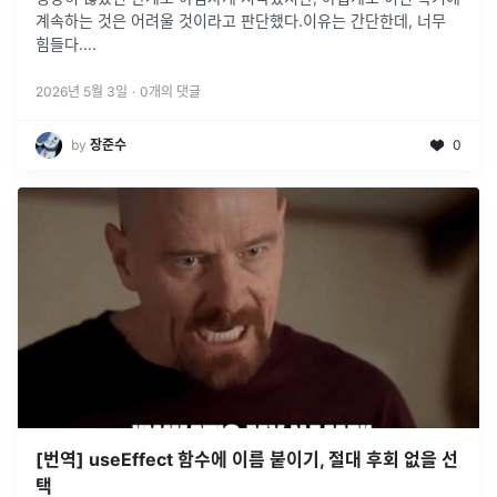
계속하는 것은 어려울 것이라고 판단했다.이유는 간단한데, 너무
힘들다.
...
2026년 5월 3일
·
0
개의 댓글
by
장준수
0
[번역] useEffect 함수에 이름 붙이기, 절대 후회 없을 선
택