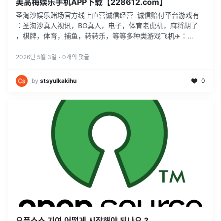
美高梅娱乐手机APP下载【228612.com】
圣淘沙娱乐赌场官方线上直营诚信经营 诚信赔付平台游戏有
：圣淘沙真人视讯，BG真人，电子，体育老虎机，麻将胡了
，棋牌，体育，捕鱼，转转乐，等等多种类游戏飞机✈️：
@hn8085QQ ：5023548游戏网址 228612.com
2026년 5월 3일
·
0
개의 댓글
by
stsyulkakihu
0
오픈소스 기여 어떻게 시작해야 되나요 ?