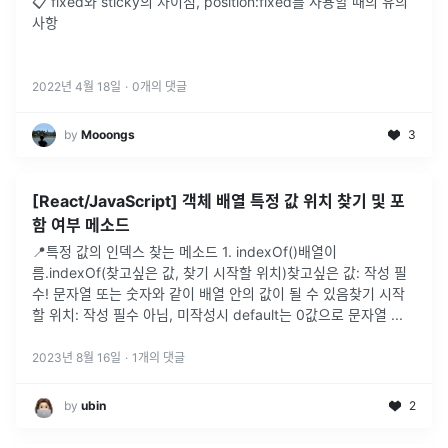
📋 fixed와 sticky의 차이점, position:fixed를 사용할 때의 유의
사항
2022년 4월 18일
·
0
개의 댓글
by
Mooongs
3
[React/JavaScript] 객체 배열 특정 값 위치 찾기 및 포
함 여부 메소드
📍특정 값의 인덱스 찾는 메소드 1. indexOf()배열이
름.indexOf(찾고싶은 값, 찾기 시작할 위치)찾고싶은 값: 작성 필
수! 문자열 또는 숫자와 같이 배열 안의 값이 될 수 있음찾기 시작
할 위치: 작성 필수 아님, 미작성시 default는 0값으로 문자열
...
2023년 8월 16일
·
1
개의 댓글
by
ubin
2