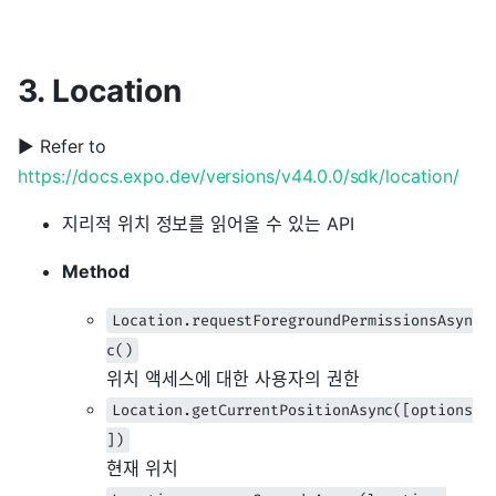
3. Location
▶ Refer to
https://docs.expo.dev/versions/v44.0.0/sdk/location/
지리적 위치 정보를 읽어올 수 있는 API
Method
Location.requestForegroundPermissionsAsyn
c()
위치 액세스에 대한 사용자의 권한
Location.getCurrentPositionAsync([options
])
현재 위치