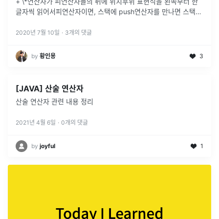
+ \*연산자가 피연산자들의 뒤에 위치후위 표현식을 왼쪽부터 한
글자씩 읽어서피연산자이면, 스택에 push연산자를 만나면 스택에
서 pop → (1), 또 pop → (2)(1) 연산 (2)
...
2020년 7월 10일
·
3
개의 댓글
by
황인용
3
[JAVA] 산술 연산자
산술 연산자 관련 내용 정리
2021년 4월 6일
·
0
개의 댓글
by
joyful
1