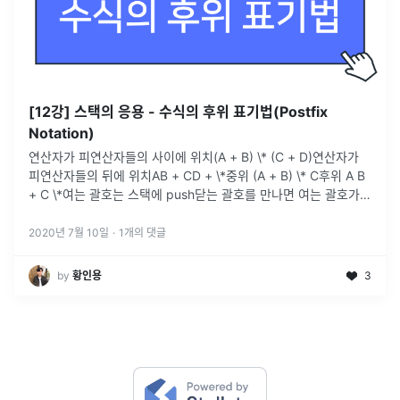
[12강] 스택의 응용 - 수식의 후위 표기법(Postfix
Notation)
연산자가 피연산자들의 사이에 위치(A + B) \* (C + D)연산자가
피연산자들의 뒤에 위치AB + CD + \*중위 (A + B) \* C후위 A B
+ C \*여는 괄호는 스택에 push닫는 괄호를 만나면 여는 괄호가
나올 때까지 pop→ 괄호안에 있는 내용들
...
2020년 7월 10일
·
1
개의 댓글
by
황인용
3