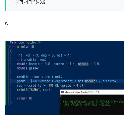
구학-4학점-3.9
A :