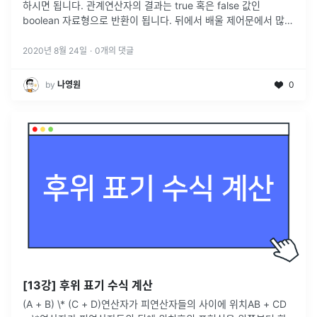
하시면 됩니다. 관계연산자의 결과는 true 혹은 false 값인
boolean 자료형으로 반환이 됩니다. 뒤에서 배울 제어문에서 많이
사용되는 연산자 입니다.관계 연산자의 대부분의 연산자들은 수학
의 연산자
...
2020년 8월 24일
·
0
개의 댓글
by
나영원
0
[13강] 후위 표기 수식 계산
(A + B) \* (C + D)연산자가 피연산자들의 사이에 위치AB + CD