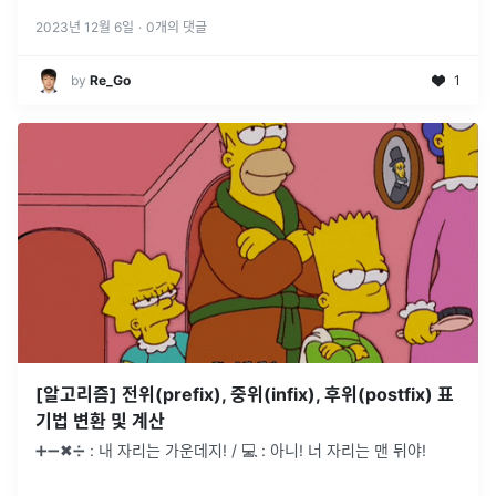
자들 마다 처리되는 과정에서 기존의 값이 변화하는 '부수 효과
(side eff
...
2023년 12월 6일
·
0
개의 댓글
by
Re_Go
1
[알고리즘] 전위(prefix), 중위(infix), 후위(postfix) 표
기법 변환 및 계산
➕➖✖➗ : 내 자리는 가운데지! / 💻 : 아니! 너 자리는 맨 뒤야!