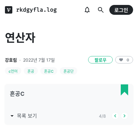
rkdgyfla.log
로그인
연산자
강효림
·
2022년 7월 17일
팔로우
0
c언어
혼공
혼공C
혼공단
혼공C
목록 보기
4
/
8